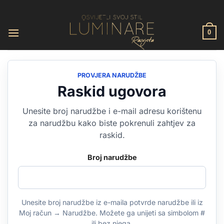
Skip
to
content
0
PROVJERA NARUDŽBE
Raskid ugovora
Unesite broj narudžbe i e-mail adresu korištenu
za narudžbu kako biste pokrenuli zahtjev za
raskid.
Broj narudžbe
Unesite broj narudžbe iz e-maila potvrde narudžbe ili iz
Moj račun → Narudžbe. Možete ga unijeti sa simbolom #
ili bez njega.