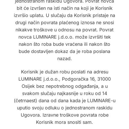
jednostranom raskidu Ugovora. Povrat novca
bit će izvršen na isti način na koji je Korisnik
izvršio uplatu. U slučaju da Korisnik pristaje na
drugi način povrata plaćenog iznosa ne snosi
nikakve troškove u odnosu na povrat. Povrat
novca LUMINARE j.d.o.o. može izvršiti tek
nakon što roba bude vraćena ili nakon što
bude dostavljen dokaz da je roba poslana
nazad.
Korisnik je dužan robu poslati na adresu
LUMINARE j.d.o.o., Podgoračka 16, 31000
Osijek bez nepotrebnog odgađanja, a u
svakom slučaju najkasnije u roku od 14
(četrnaest) dana od dana kada je LUMINARE-u
uputio svoju odluku o jednostranom raskidu
Ugovora. Izravne troškove povrata robe
Korisnik mora snositi sam.