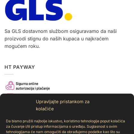
Sa GLS dostavnom službom osiguravamo da naši
proizvodi stignu do naših kupaca u najkraćem
mogućem roku.
HT PAYWAY
Upravljajte pristankom za
kolačiće
Da bismo pružili najbolje iskustvo, koristimo tehnologije poput kolačića
za čuvanje i/ili pristup informacijama o uređaju. Suglasnost s ovim
tehnologijama će nam omogućiti da obrađujemo podatke kao što su
Sigurno i brzo online plaćanje karticama (Visa,