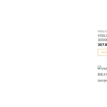
VISILI
VISI
3000
307.
DO