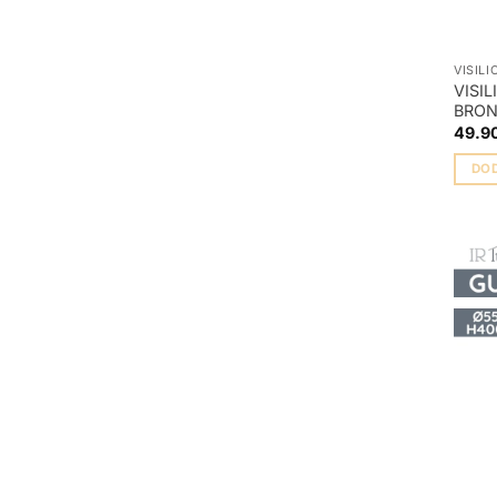
VISILI
VISI
BRO
49.9
DO