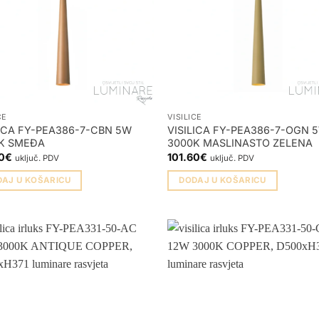
CE
VISILICE
LICA FY-PEA386-7-CBN 5W
VISILICA FY-PEA386-7-OGN 
K SMEĐA
3000K MASLINASTO ZELENA
0
€
101.60
€
uključ. PDV
uključ. PDV
DAJ U KOŠARICU
DODAJ U KOŠARICU