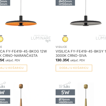
CE
VISILICE
LICA FY-FE419-45-BKOG 12W
VISILICA FY-FE419-45-BKGY 
K CRNO-NARANČASTA
3000K CRNO-SIVA
35
€
130.35
€
uključ. PDV
uključ. PDV
DAJ U KOŠARICU
DODAJ U KOŠARICU