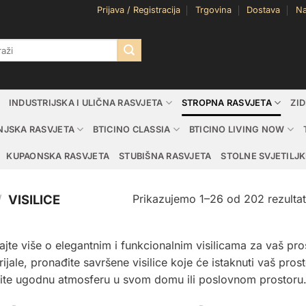
Prijava / Registracija
Trgovina
Dostava
Na
i:
INDUSTRIJSKA I ULIČNA RASVJETA
STROPNA RASVJETA
ZI
NJSKA RASVJETA
BTICINO CLASSIA
BTICINO LIVING NOW
KUPAONSKA RASVJETA
STUBIŠNA RASVJETA
STOLNE SVJETILJK
Prikazujemo 1–26 od 202 rezulta
/
VISILICE
jte više o elegantnim i funkcionalnim visilicama za vaš pros
ijale, pronađite savršene visilice koje će istaknuti vaš pros
rite ugodnu atmosferu u svom domu ili poslovnom prostoru