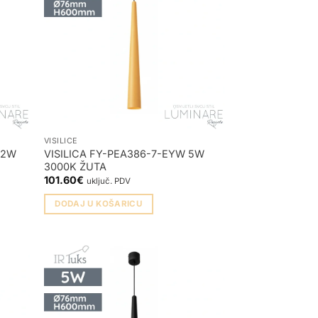
VISILICE
12W
VISILICA FY-PEA386-7-EYW 5W
3000K ŽUTA
101.60
€
uključ. PDV
DODAJ U KOŠARICU