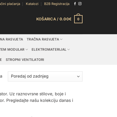
čini plaćanja
Katalozi
B2B Registracija
KOŠARICA /
0.00
€
0
DNA RASVJETA
TRAČNA RASVJETA
TEM MODULAR
ELEKTROMATERIJAL
E
STROPNI VENTILATORI
Poredano
ta
po
najnovijem
tor. Uz raznovrsne stilove, boje i
tor. Pregledajte našu kolekciju danas i
.