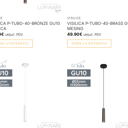
CE
VISILICE
LICA P-TUBO-40-BRONZE GU10
VISILICA P-TUBO-40-BRASS G
NCA
MESING
0
€
49.90
€
uključ. PDV
uključ. PDV
DAJ U KOŠARICU
DODAJ U KOŠARICU