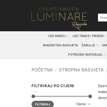
Skip
to
content
Pretraž
LED PANELI
LED TRAKE I PRIBOR
MAGNETNA RASVJETA
ŽARULJE
VA
POTROŠNI MATERIJAL
POČETNA
/
STROPNA RASVJETA
FILTRIRAJ PO CIJENI
Sazna
mater
stvo
Min
Maks
Cijena:
—
FILTRIRAJ
cijena
cijena