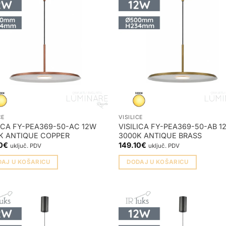
CE
VISILICE
LICA FY-PEA369-50-AC 12W
VISILICA FY-PEA369-50-AB 1
K ANTIQUE COPPER
3000K ANTIQUE BRASS
0
€
149.10
€
uključ. PDV
uključ. PDV
DAJ U KOŠARICU
DODAJ U KOŠARICU