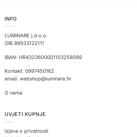
ima
ima
više
više
varijanti.
varijanti.
INFO
Opcije
Opcije
se
se
LUMINARE j.d.o.o.
mogu
mogu
OIB 98933122111
odabrati
odabrati
na
na
stranici
stranici
IBAN: HR4323600001103258099
proizvoda
proizvoda
Kontakt: 0997450162
email: webshop@luminare.hr
O nama
UVJETI KUPNJE
Izjava o privatnosti