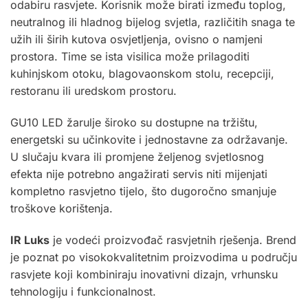
odabiru rasvjete. Korisnik može birati između toplog,
neutralnog ili hladnog bijelog svjetla, različitih snaga te
užih ili širih kutova osvjetljenja, ovisno o namjeni
prostora. Time se ista visilica može prilagoditi
kuhinjskom otoku, blagovaonskom stolu, recepciji,
restoranu ili uredskom prostoru.
GU10 LED žarulje široko su dostupne na tržištu,
energetski su učinkovite i jednostavne za održavanje.
U slučaju kvara ili promjene željenog svjetlosnog
efekta nije potrebno angažirati servis niti mijenjati
kompletno rasvjetno tijelo, što dugoročno smanjuje
troškove korištenja.
IR Luks
je vodeći proizvođač rasvjetnih rješenja. Brend
je poznat po visokokvalitetnim proizvodima u području
rasvjete koji kombiniraju inovativni dizajn, vrhunsku
tehnologiju i funkcionalnost
.