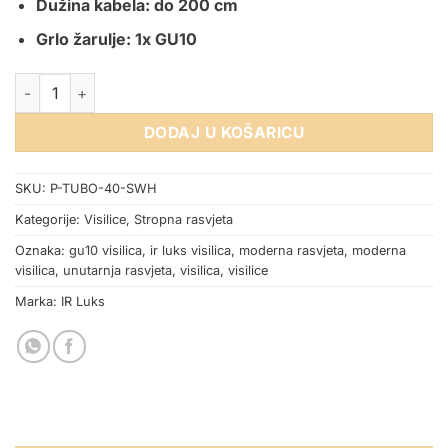
Dužina kabela: do 200 cm
Grlo žarulje: 1x GU10
VISILICA P-TUBO-40-SWH GU10 BIJELA količina
DODAJ U KOŠARICU
SKU:
P-TUBO-40-SWH
Kategorije:
Visilice
,
Stropna rasvjeta
Oznaka:
gu10 visilica
,
ir luks visilica
,
moderna rasvjeta
,
moderna
visilica
,
unutarnja rasvjeta
,
visilica
,
visilice
Marka:
IR Luks