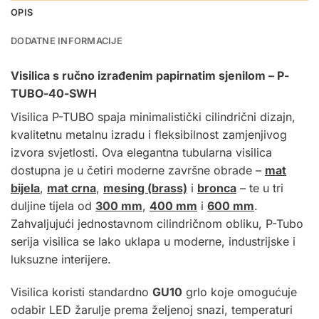
OPIS
DODATNE INFORMACIJE
Visilica s ručno izrađenim papirnatim sjenilom – P-
TUBO-40-SWH
Visilica
P-TUBO spaja minimalistički cilindrični dizajn,
kvalitetnu metalnu izradu i fleksibilnost zamjenjivog
izvora svjetlosti. Ova elegantna tubularna visilica
dostupna je u četiri moderne završne obrade –
mat
bijela
,
mat crna
,
mesing (brass)
i
bronca
– te u tri
duljine tijela od
300 mm
,
400 mm
i
600 mm
.
Zahvaljujući jednostavnom cilindričnom obliku, P-Tubo
serija visilica se lako uklapa u moderne, industrijske i
luksuzne interijere.
Visilica koristi standardno
GU10
grlo koje omogućuje
odabir LED žarulje prema željenoj snazi, temperaturi