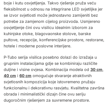
boje i kutu osvjetljenja. Takvo rješenje pruža veću
fleksibilnost u odnosu na integrirane LED svjetiljke jer
se izvor svjetlosti može jednostavno zamijeniti bez
potrebe za zamjenom cijelog proizvoda. Usmjereno
osvjetljenje čini ovu visilicu idealnim izborom za
kuhinjske otoke, blagovaonske stolove, barske
pultove, recepcije, konferencijske prostore, restorane,
hotele i moderne poslovne interijere.
P-Tubo serija visilica posebno dolazi do izražaja u
grupnim instalacijama gdje se kombiniraju različite
duljine i visine ovjesa. Kombinacija modela od
30 cm
,
40 cm
i
60 cm
omogućuje stvaranje atraktivnih
svjetlosnih kompozicija koje istovremeno pružaju
funkcionalnu i dekorativnu rasvjetu. Kvalitetna završna
obrada i minimalistički dizajn čine ovu seriju
dugoročnim rješenjem za suvremene prostore.