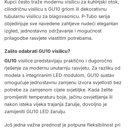
Kupci često traže modernu visilicu za kuhinjski otok,
cilindričnu visilicu s GU10 grlom ili dekorativnu
tubularnu visilicu za blagovaonicu. P-Tubo serija
objedinjuje sve navedene zahtjeve nudeći elegantan
izgled, jednostavno održavanje i mogućnost
prilagodbe rasvjete vlastitim potrebama.
Zašto odabrati GU10 visilicu?
GU10
visilice predstavljaju praktično i dugoročno
rješenje za modernu unutarnju rasvjetu. Za razliku od
modela s integriranim LED modulom, GU10 sustav
omogućuje jednostavnu zamjenu izvora svjetlosti bez
potrebe za zamjenom cijele svjetiljke. Kada želite
promijeniti temperaturu boje, jačinu osvjetljenja ili
nakon isteka vijeka trajanja žarulje, dovoljno je
zamijeniti GU10 LED žarulju.
Još jedna važna prednost je potpuna fleksibilnost pri