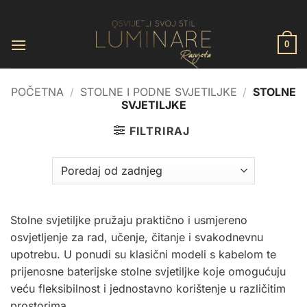
Skip
to
content
0
POČETNA
/
STOLNE I PODNE SVJETILJKE
/
STOLNE
SVJETILJKE
FILTRIRAJ
Stolne svjetiljke pružaju praktično i usmjereno
osvjetljenje za rad, učenje, čitanje i svakodnevnu
upotrebu. U ponudi su klasični modeli s kabelom te
prijenosne baterijske stolne svjetiljke koje omogućuju
veću fleksibilnost i jednostavno korištenje u različitim
prostorima.