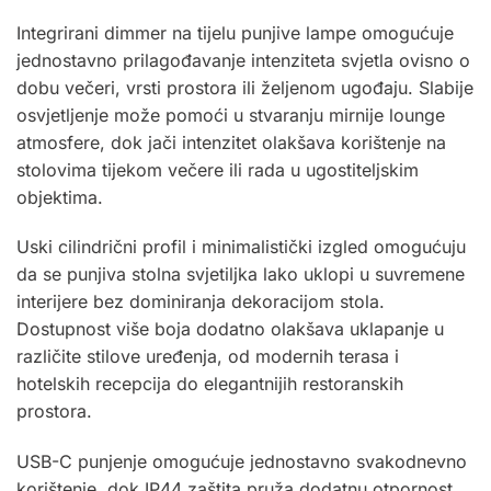
Integrirani dimmer na tijelu punjive lampe omogućuje
jednostavno prilagođavanje intenziteta svjetla ovisno o
dobu večeri, vrsti prostora ili željenom ugođaju. Slabije
osvjetljenje može pomoći u stvaranju mirnije lounge
atmosfere, dok jači intenzitet olakšava korištenje na
stolovima tijekom večere ili rada u ugostiteljskim
objektima.
Uski cilindrični profil i minimalistički izgled omogućuju
da se punjiva stolna svjetiljka lako uklopi u suvremene
interijere bez dominiranja dekoracijom stola.
Dostupnost više boja dodatno olakšava uklapanje u
različite stilove uređenja, od modernih terasa i
hotelskih recepcija do elegantnijih restoranskih
prostora.
USB-C punjenje omogućuje jednostavno svakodnevno
korištenje, dok IP44 zaštita pruža dodatnu otpornost