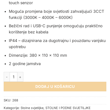
touch senzor
Moguća promjena boje svjetlosti zahvaljujući 3CCT
funkciji (3000K – 4000K – 6000K)
Bežični rad i USB-C punjenje omogućuju praktično
korištenje bez kabela
IP44 – dizajnirana za dugotrajnu i pouzdanu vanjsku
upotrebu
Dimenzije: 380 x 110 x 110 mm
2 godine jamstva
STOLNA LED SVJETILJKA PUNJIVA BIJELA 2.5W CCT IP44 kol
DODAJ U KOŠARICU
SKU:
268
Kategorije:
Stolne svjetiljke
,
STOLNE I PODNE SVJETILJKE