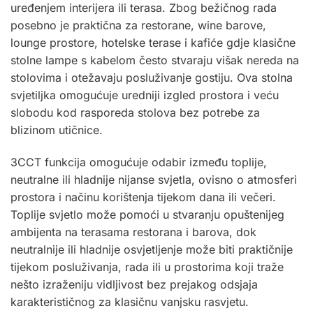
uređenjem interijera ili terasa. Zbog bežičnog rada
posebno je praktična za restorane, wine barove,
lounge prostore, hotelske terase i kafiće gdje klasične
stolne lampe s kabelom često stvaraju višak nereda na
stolovima i otežavaju posluživanje gostiju. Ova stolna
svjetiljka omogućuje uredniji izgled prostora i veću
slobodu kod rasporeda stolova bez potrebe za
blizinom utičnice.
3CCT funkcija omogućuje odabir između toplije,
neutralne ili hladnije nijanse svjetla, ovisno o atmosferi
prostora i načinu korištenja tijekom dana ili večeri.
Toplije svjetlo može pomoći u stvaranju opuštenijeg
ambijenta na terasama restorana i barova, dok
neutralnije ili hladnije osvjetljenje može biti praktičnije
tijekom posluživanja, rada ili u prostorima koji traže
nešto izraženiju vidljivost bez prejakog odsjaja
karakterističnog za klasičnu vanjsku rasvjetu.