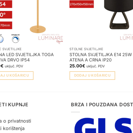
 SVJETILJKE
STOLNE SVJETILJKE
NA LED SVJETILJKA TOGA
STOLNA SVJETILJKA E14 25W
IVA DRVO IP54
ATENA A CRNA IP20
0
€
25.00
€
uključ. PDV
uključ. PDV
AJ U KOŠARICU
DODAJ U KOŠARICU
ETI KUPNJE
BRZA I POUZDANA DOS
a o privatnosti
i korištenja