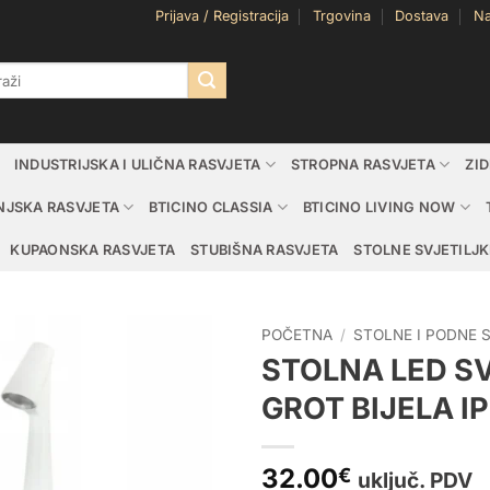
Prijava / Registracija
Trgovina
Dostava
Na
i:
INDUSTRIJSKA I ULIČNA RASVJETA
STROPNA RASVJETA
ZI
NJSKA RASVJETA
BTICINO CLASSIA
BTICINO LIVING NOW
KUPAONSKA RASVJETA
STUBIŠNA RASVJETA
STOLNE SVJETILJK
POČETNA
/
STOLNE I PODNE 
STOLNA LED S
GROT BIJELA I
32.00
€
uključ. PDV