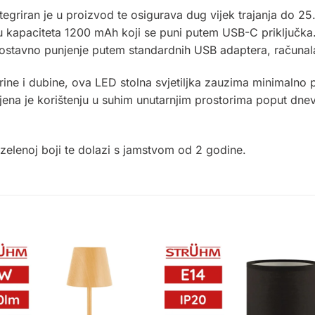
ntegriran je u proizvod te osigurava dug vijek trajanja do 25
eriju kapaciteta 1200 mAh koji se puni putem USB-C priključ
ostavno punjenje putem standardnih USB adaptera, računala 
ne i dubine, ova LED stolna svjetiljka zauzima minimalno pro
enjena je korištenju u suhim unutarnjim prostorima poput dn
zelenoj boji te dolazi s jamstvom od 2 godine
.