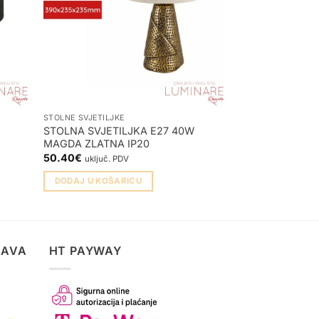
STOLNE SVJETILJKE
STOLNE SVJETILJK
STOLNA SVJETILJKA E27 40W
STOLNA SVJETI
MAGDA ZLATNA IP20
ATENA A BIJELA
50.40
€
25.00
€
uključ. PDV
uključ. P
DODAJ U KOŠARICU
DODAJ U KOŠA
TAVA
HT PAYWAY