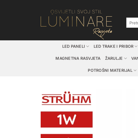
Skip
to
content
Pretraž
LED PANELI
LED TRAKE I PRIBOR
MAGNETNA RASVJETA
ŽARULJE
VA
POTROŠNI MATERIJAL