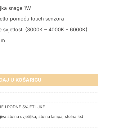
iljka snage 1W
vjetlo pomoću touch senzora
 svjetlosti (3000K – 4000K – 6000K)
mm
IVA GROT BIJELA IP20 količina
DAJ U KOŠARICU
E I PODNE SVJETILJKE
iva stolna svjetiljka
,
stolna lampa
,
stolna led