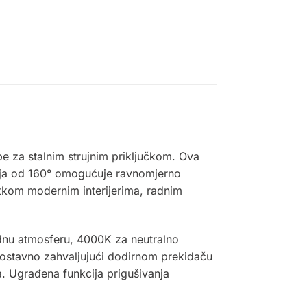
e za stalnim strujnim priključkom. Ova
jenja od 160° omogućuje ravnomjerno
datkom modernim interijerima, radnim
godnu atmosferu, 4000K za neutralno
ednostavno zahvaljujući dodirnom prekidaču
a. Ugrađena funkcija prigušivanja