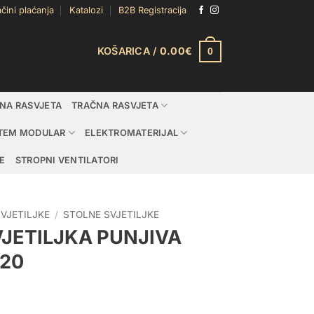
čini plaćanja
Katalozi
B2B Registracija
KOŠARICA /
0.00
€
0
DNA RASVJETA
TRAČNA RASVJETA
TEM MODULAR
ELEKTROMATERIJAL
E
STROPNI VENTILATORI
SVJETILJKE
/
STOLNE SVJETILJKE
VJETILJKA PUNJIVA
P20