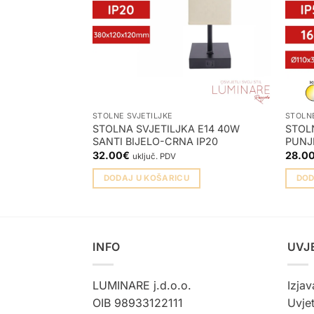
STOLNE SVJETILJKE
STOLNE
STOLNA SVJETILJKA E14 40W
STOL
SANTI BIJELO-CRNA IP20
PUNJ
32.00
€
28.0
uključ. PDV
DODAJ U KOŠARICU
DOD
INFO
UVJ
LUMINARE j.d.o.o.
Izjav
OIB 98933122111
Uvjet