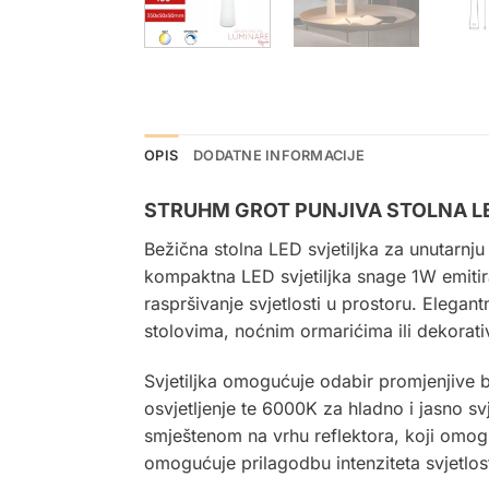
OPIS
DODATNE INFORMACIJE
STRUHM GROT PUNJIVA STOLNA LED
Bežična
stolna LED svjetiljka
za unutarnju 
kompaktna LED svjetiljka snage 1W emitir
raspršivanje svjetlosti u prostoru. Elegan
stolovima, noćnim ormarićima ili dekorat
Svjetiljka omogućuje odabir promjenjive b
osvjetljenje te 6000K za hladno i jasno sv
smještenom na vrhu reflektora, koji omogu
omogućuje prilagodbu intenziteta svjetlos