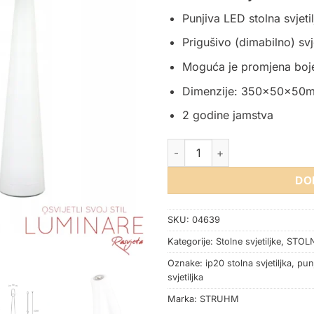
Punjiva LED stolna svjet
Prigušivo (dimabilno) s
Moguća je promjena boje
Dimenzije: 350x50x50
2 godine jamstva
STOLNA LED SVJETILJKA PUNJ
DO
SKU:
04639
Kategorije:
Stolne svjetiljke
,
STOLN
Oznake:
ip20 stolna svjetiljka
,
punj
svjetiljka
Marka:
STRUHM