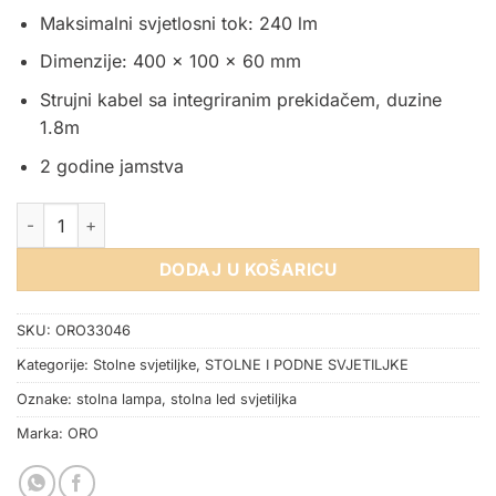
Maksimalni svjetlosni tok: 240 lm
Dimenzije: 400 x 100 x 60 mm
Strujni kabel sa integriranim prekidačem, duzine
1.8m
2 godine jamstva
STOLNA LED SVJETILJKA ORO LARUS CLIP BIJELA 3W količin
DODAJ U KOŠARICU
SKU:
ORO33046
Kategorije:
Stolne svjetiljke
,
STOLNE I PODNE SVJETILJKE
Oznake:
stolna lampa
,
stolna led svjetiljka
Marka:
ORO