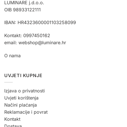
LUMINARE j.d.o.o.
OIB 98933122111
IBAN: HR4323600001103258099
Kontakt: 0997450162
email: webshop@luminare.hr
O nama
UVJETI KUPNJE
Izjava o privatnosti
Uvjeti korištenja
Načini plaćanja
Reklamacije i povrat
Kontakt
Dostava