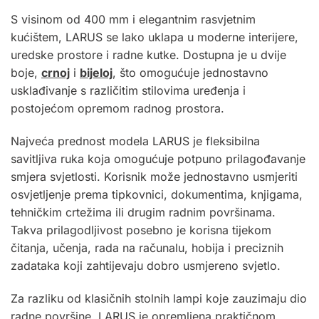
S visinom od 400 mm i elegantnim rasvjetnim
kućištem, LARUS se lako uklapa u moderne interijere,
uredske prostore i radne kutke. Dostupna je u dvije
boje,
crnoj
i
bijeloj
, što omogućuje jednostavno
usklađivanje s različitim stilovima uređenja i
postojećom opremom radnog prostora.
Najveća prednost modela LARUS je fleksibilna
savitljiva ruka koja omogućuje potpuno prilagođavanje
smjera svjetlosti. Korisnik može jednostavno usmjeriti
osvjetljenje prema tipkovnici, dokumentima, knjigama,
tehničkim crtežima ili drugim radnim površinama.
Takva prilagodljivost posebno je korisna tijekom
čitanja, učenja, rada na računalu, hobija i preciznih
zadataka koji zahtijevaju dobro usmjereno svjetlo.
Za razliku od klasičnih stolnih lampi koje zauzimaju dio
radne površine, LARUS je opremljena praktičnom