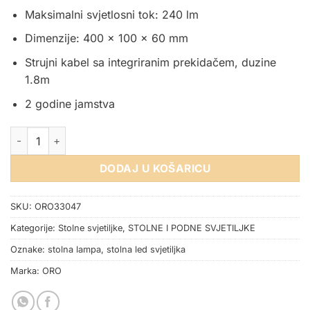
Maksimalni svjetlosni tok: 240 lm
Dimenzije: 400 x 100 x 60 mm
Strujni kabel sa integriranim prekidačem, duzine
1.8m
2 godine jamstva
STOLNA LED SVJETILJKA ORO LARUS CLIP CRNA 3W količina
DODAJ U KOŠARICU
SKU:
ORO33047
Kategorije:
Stolne svjetiljke
,
STOLNE I PODNE SVJETILJKE
Oznake:
stolna lampa
,
stolna led svjetiljka
Marka:
ORO