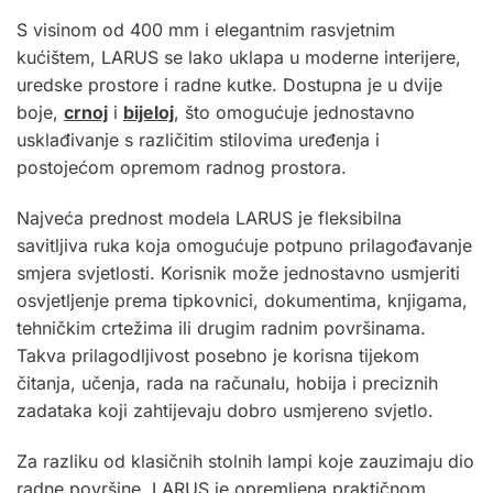
S visinom od 400 mm i elegantnim rasvjetnim
kućištem, LARUS se lako uklapa u moderne interijere,
uredske prostore i radne kutke. Dostupna je u dvije
boje,
crnoj
i
bijeloj
, što omogućuje jednostavno
usklađivanje s različitim stilovima uređenja i
postojećom opremom radnog prostora.
Najveća prednost modela LARUS je fleksibilna
savitljiva ruka koja omogućuje potpuno prilagođavanje
smjera svjetlosti. Korisnik može jednostavno usmjeriti
osvjetljenje prema tipkovnici, dokumentima, knjigama,
tehničkim crtežima ili drugim radnim površinama.
Takva prilagodljivost posebno je korisna tijekom
čitanja, učenja, rada na računalu, hobija i preciznih
zadataka koji zahtijevaju dobro usmjereno svjetlo.
Za razliku od klasičnih stolnih lampi koje zauzimaju dio
radne površine, LARUS je opremljena praktičnom