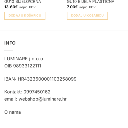
GU10 BIJELO/CRNA
GU10 BIJELA PLASTIČNA
13.60
€
7.00
€
uključ. PDV
uključ. PDV
DODAJ U KOŠARICU
DODAJ U KOŠARICU
INFO
LUMINARE j.d.o.o.
OIB 98933122111
IBAN: HR4323600001103258099
Kontakt: 0997450162
email: webshop@luminare.hr
O nama