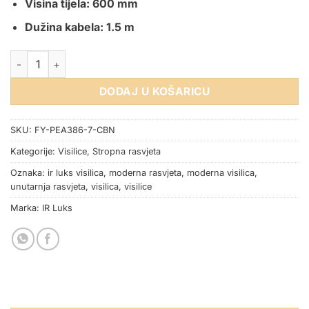
Visina tijela: 600 mm
Dužina kabela: 1.5 m
VISILICA FY-PEA386-7-CBN 5W 3000K SMEĐA količina
DODAJ U KOŠARICU
SKU:
FY-PEA386-7-CBN
Kategorije:
Visilice
,
Stropna rasvjeta
Oznaka:
ir luks visilica
,
moderna rasvjeta
,
moderna visilica
,
unutarnja rasvjeta
,
visilica
,
visilice
Marka:
IR Luks