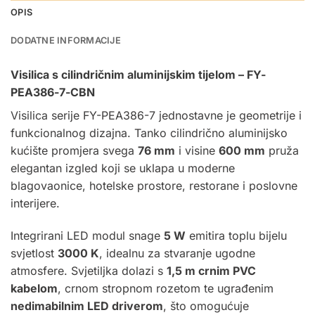
OPIS
DODATNE INFORMACIJE
Visilica s cilindričnim aluminijskim tijelom – FY-
PEA386-7-CBN
Visilica
serije FY-PEA386-7 jednostavne je geometrije i
funkcionalnog dizajna. Tanko cilindrično aluminijsko
kućište promjera svega
76 mm
i visine
600 mm
pruža
elegantan izgled koji se uklapa u moderne
blagovaonice, hotelske prostore, restorane i poslovne
interijere.
Integrirani LED modul snage
5 W
emitira toplu bijelu
svjetlost
3000 K
, idealnu za stvaranje ugodne
atmosfere. Svjetiljka dolazi s
1,5 m crnim PVC
kabelom
, crnom stropnom rozetom te ugrađenim
nedimabilnim LED driverom
, što omogućuje