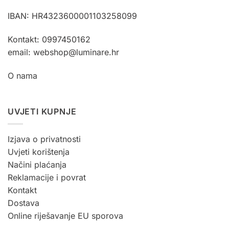
na
stranici
IBAN: HR4323600001103258099
proizvoda
Kontakt: 0997450162
email: webshop@luminare.hr
O nama
UVJETI KUPNJE
Izjava o privatnosti
Uvjeti korištenja
Načini plaćanja
Reklamacije i povrat
Kontakt
Dostava
Online riješavanje EU sporova