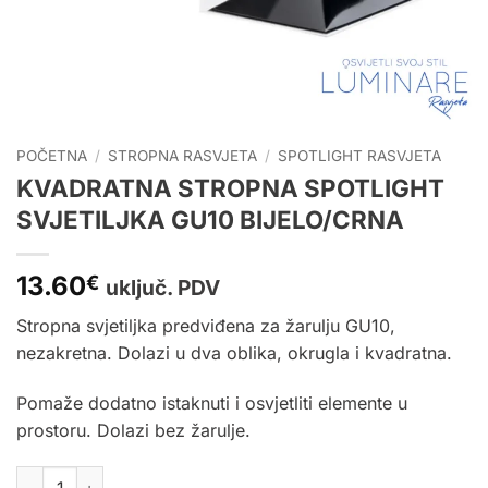
POČETNA
/
STROPNA RASVJETA
/
SPOTLIGHT RASVJETA
KVADRATNA STROPNA SPOTLIGHT
SVJETILJKA GU10 BIJELO/CRNA
13.60
€
uključ. PDV
Stropna svjetiljka predviđena za žarulju GU10,
nezakretna. Dolazi u dva oblika, okrugla i kvadratna.
Pomaže dodatno istaknuti i osvjetliti elemente u
prostoru. Dolazi bez žarulje.
KVADRATNA STROPNA SPOTLIGHT SVJETILJKA GU10 BIJELO/