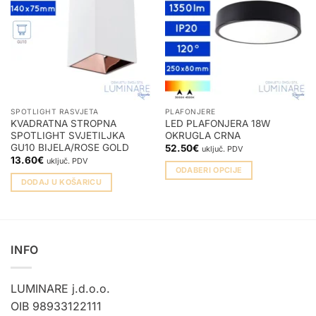
SPOTLIGHT RASVJETA
PLAFONJERE
KVADRATNA STROPNA
LED PLAFONJERA 18W
SPOTLIGHT SVJETILJKA
OKRUGLA CRNA
GU10 BIJELA/ROSE GOLD
52.50
€
uključ. PDV
13.60
€
uključ. PDV
ODABERI OPCIJE
DODAJ U KOŠARICU
Ovaj
proizvod
ima
više
varijanti.
INFO
Opcije
se
LUMINARE j.d.o.o.
mogu
OIB 98933122111
odabrati