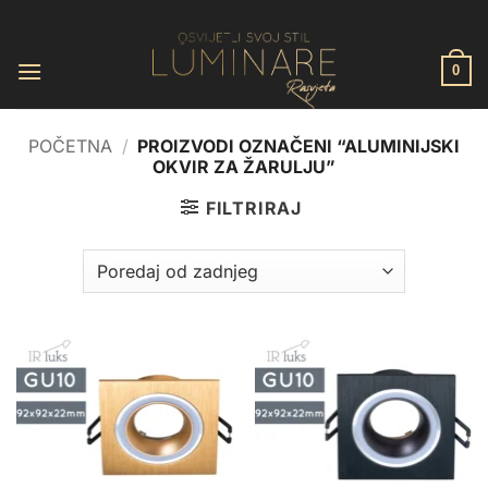
Skip
to
content
0
POČETNA
/
PROIZVODI OZNAČENI “ALUMINIJSKI
OKVIR ZA ŽARULJU”
FILTRIRAJ