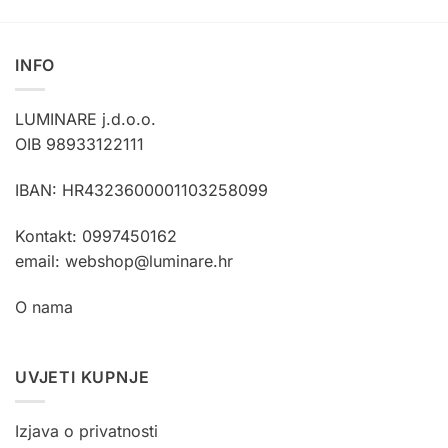
ima
ima
više
više
varijanti.
varijanti.
INFO
Opcije
Opcije
se
se
mogu
mogu
LUMINARE j.d.o.o.
odabrati
odabrati
OIB 98933122111
na
na
stranici
stranici
IBAN: HR4323600001103258099
proizvoda
proizvoda
Kontakt: 0997450162
email: webshop@luminare.hr
O nama
UVJETI KUPNJE
Izjava o privatnosti