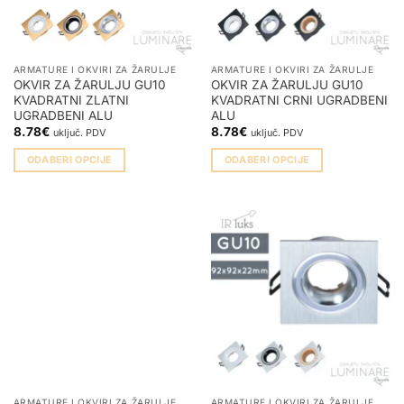
ARMATURE I OKVIRI ZA ŽARULJE
ARMATURE I OKVIRI ZA ŽARULJE
OKVIR ZA ŽARULJU GU10
OKVIR ZA ŽARULJU GU10
KVADRATNI ZLATNI
KVADRATNI CRNI UGRADBENI
UGRADBENI ALU
ALU
8.78
€
8.78
€
uključ. PDV
uključ. PDV
ODABERI OPCIJE
ODABERI OPCIJE
Ovaj
Ovaj
proizvod
proizvod
ima
ima
više
više
varijanti.
varijanti.
Opcije
Opcije
se
se
mogu
mogu
odabrati
odabrati
na
na
stranici
stranici
proizvoda
proizvoda
ARMATURE I OKVIRI ZA ŽARULJE
ARMATURE I OKVIRI ZA ŽARULJE