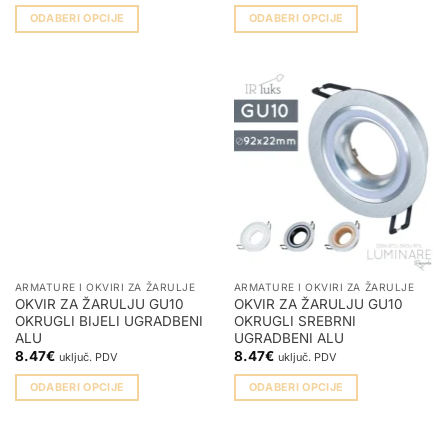
ODABERI OPCIJE
ODABERI OPCIJE
Ovaj
Ovaj
proizvod
proizvod
ima
ima
više
više
varijanti.
varijanti.
Opcije
Opcije
se
se
mogu
mogu
odabrati
odabrati
na
na
stranici
stranici
proizvoda
proizvoda
ARMATURE I OKVIRI ZA ŽARULJE
ARMATURE I OKVIRI ZA ŽARULJE
OKVIR ZA ŽARULJU GU10
OKVIR ZA ŽARULJU GU10
OKRUGLI BIJELI UGRADBENI
OKRUGLI SREBRNI
ALU
UGRADBENI ALU
8.47
€
8.47
€
uključ. PDV
uključ. PDV
ODABERI OPCIJE
ODABERI OPCIJE
Ovaj
Ovaj
proizvod
proizvod