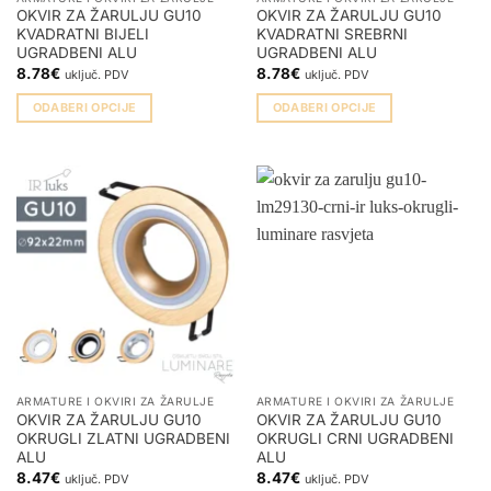
OKVIR ZA ŽARULJU GU10
OKVIR ZA ŽARULJU GU10
KVADRATNI BIJELI
KVADRATNI SREBRNI
UGRADBENI ALU
UGRADBENI ALU
8.78
€
8.78
€
uključ. PDV
uključ. PDV
ODABERI OPCIJE
ODABERI OPCIJE
Ovaj
Ovaj
proizvod
proizvod
ima
ima
više
više
varijanti.
varijanti.
Opcije
Opcije
se
se
mogu
mogu
odabrati
odabrati
na
na
stranici
stranici
proizvoda
proizvoda
ARMATURE I OKVIRI ZA ŽARULJE
ARMATURE I OKVIRI ZA ŽARULJE
OKVIR ZA ŽARULJU GU10
OKVIR ZA ŽARULJU GU10
OKRUGLI ZLATNI UGRADBENI
OKRUGLI CRNI UGRADBENI
ALU
ALU
8.47
€
8.47
€
uključ. PDV
uključ. PDV