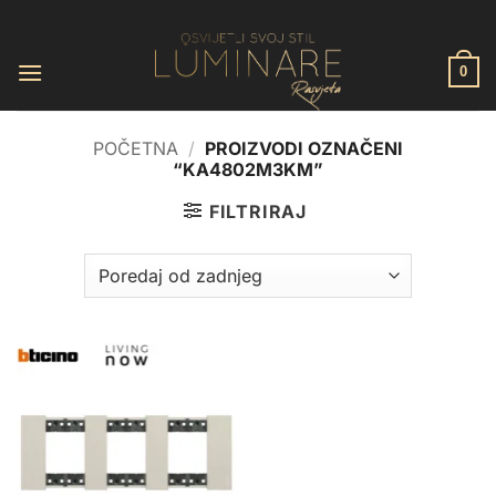
Skip
to
content
0
POČETNA
/
PROIZVODI OZNAČENI
“KA4802M3KM”
FILTRIRAJ