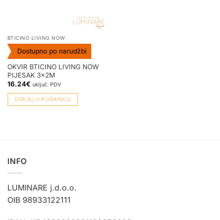
BTICINO LIVING NOW
Dostupno po narudžbi
OKVIR BTICINO LIVING NOW
PIJESAK 3x2M
16.24
€
uključ. PDV
DODAJ U KOŠARICU
INFO
LUMINARE j.d.o.o.
OIB 98933122111