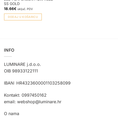
SS GOLD
18.66
€
uključ. PDV
DODAJ U KOŠARICU
INFO
LUMINARE j.d.o.o.
OIB 98933122111
IBAN: HR4323600001103258099
Kontakt: 0997450162
email: webshop@luminare.hr
O nama