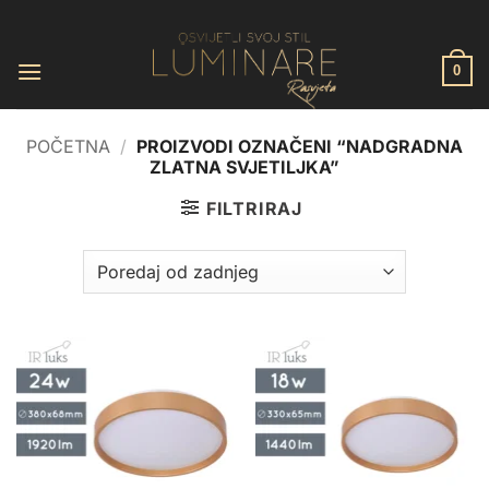
Skip
to
content
0
POČETNA
/
PROIZVODI OZNAČENI “NADGRADNA
ZLATNA SVJETILJKA”
FILTRIRAJ