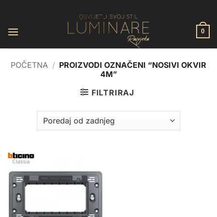
Skip
to
content
0
POČETNA
/
PROIZVODI OZNAČENI “NOSIVI OKVIR
4M”
FILTRIRAJ