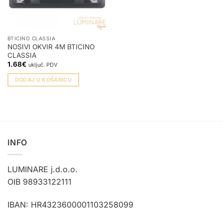
BTICINO CLASSIA
NOSIVI OKVIR 4M BTICINO
CLASSIA
1.68
€
uključ. PDV
DODAJ U KOŠARICU
INFO
LUMINARE j.d.o.o.
OIB 98933122111
IBAN: HR4323600001103258099