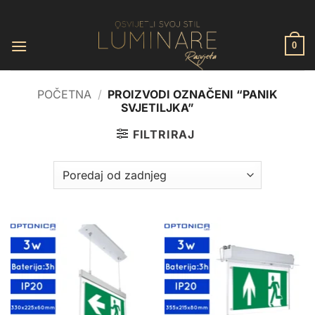
Skip
to
content
0
POČETNA
/
PROIZVODI OZNAČENI “PANIK
SVJETILJKA”
FILTRIRAJ