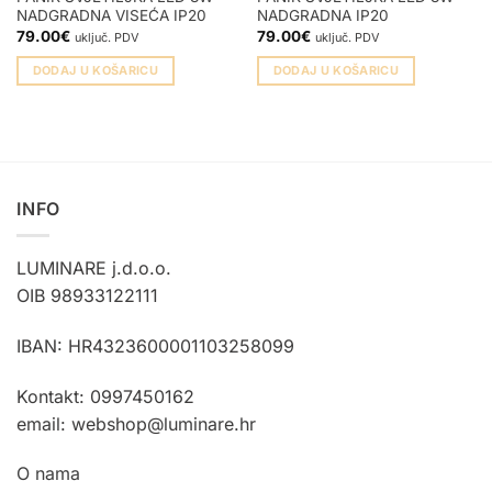
NADGRADNA VISEĆA IP20
NADGRADNA IP20
79.00
€
79.00
€
uključ. PDV
uključ. PDV
DODAJ U KOŠARICU
DODAJ U KOŠARICU
INFO
LUMINARE j.d.o.o.
OIB 98933122111
IBAN: HR4323600001103258099
Kontakt: 0997450162
email: webshop@luminare.hr
O nama