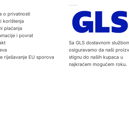
a o privatnosti
i korištenja
i plaćanja
macije i povrat
akt
Sa GLS dostavnom službo
ava
osiguravamo da naši proiz
ne riješavanje EU sporova
stignu do naših kupaca u
najkraćem mogućem roku.