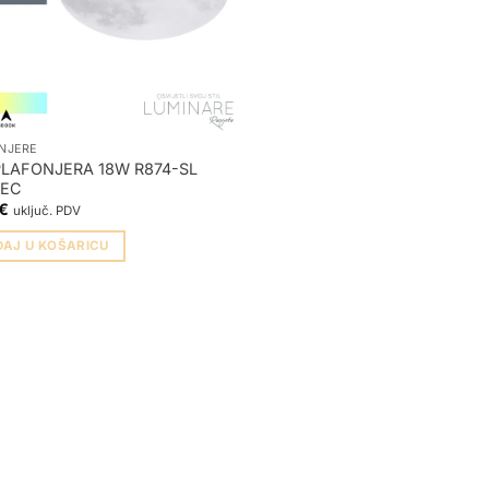
NJERE
PLAFONJERA 18W R874-SL
SEC
€
uključ. PDV
DAJ U KOŠARICU