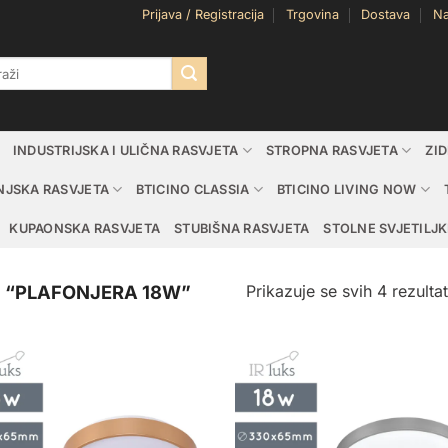
Prijava / Registracija
Trgovina
Dostava
Na
i:
INDUSTRIJSKA I ULIČNA RASVJETA
STROPNA RASVJETA
ZI
NJSKA RASVJETA
BTICINO CLASSIA
BTICINO LIVING NOW
KUPAONSKA RASVJETA
STUBIŠNA RASVJETA
STOLNE SVJETILJK
Prikazuje se svih 4 rezulta
 “PLAFONJERA 18W”