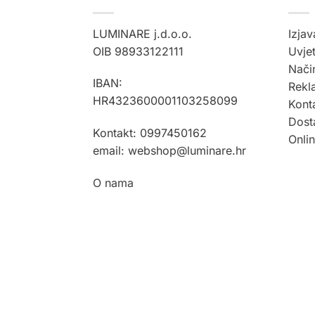
LUMINARE j.d.o.o.
Izjav
OIB 98933122111
Uvjet
Način
IBAN:
Rekla
HR4323600001103258099
Kont
Dost
Kontakt: 0997450162
Onli
email: webshop@luminare.hr
O nama