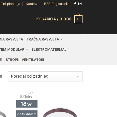
čini plaćanja
Katalozi
B2B Registracija
KOŠARICA /
0.00
€
0
DNA RASVJETA
TRAČNA RASVJETA
TEM MODULAR
ELEKTROMATERIJAL
E
STROPNI VENTILATORI
Poredano
ta
po
najnovijem