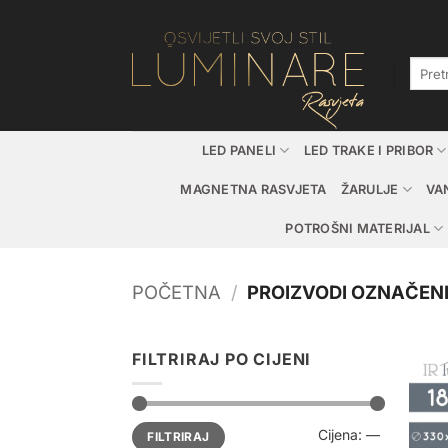
Skip
to
content
Pretraž
LED PANELI
LED TRAKE I PRIBOR
MAGNETNA RASVJETA
ŽARULJE
VA
POTROŠNI MATERIJAL
POČETNA
/
PROIZVODI OZNAČENI
FILTRIRAJ PO CIJENI
Min
Maks
Cijena:
—
FILTRIRAJ
cijena
cijena