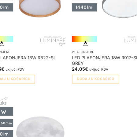
NJERE
PLAFONJERE
PLAFONJERA 18W R822-SL
LED PLAFONJERA 18W R917-S
D
GREY
5
€
24.05
€
uključ. PDV
uključ. PDV
DAJ U KOŠARICU
DODAJ U KOŠARICU