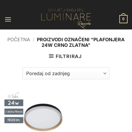
Skip
to
content
0
POČETNA
/
PROIZVODI OZNAČENI “PLAFONJERA
24W CRNO ZLATNA”
FILTRIRAJ