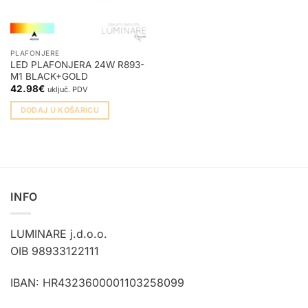
PLAFONJERE
LED PLAFONJERA 24W R893-
M1 BLACK+GOLD
42.98
€
uključ. PDV
DODAJ U KOŠARICU
INFO
LUMINARE j.d.o.o.
OIB 98933122111
IBAN: HR4323600001103258099