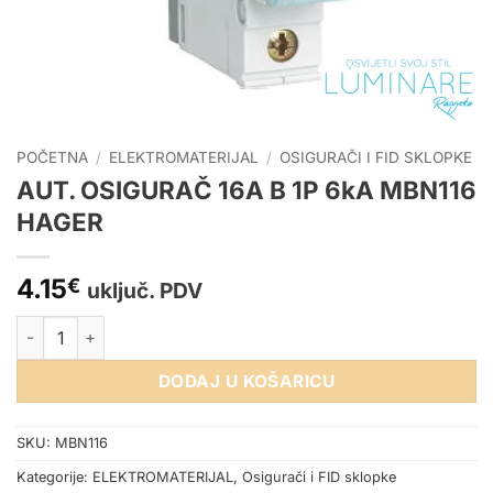
POČETNA
/
ELEKTROMATERIJAL
/
OSIGURAČI I FID SKLOPKE
AUT. OSIGURAČ 16A B 1P 6kA MBN116
HAGER
4.15
€
uključ. PDV
AUT. OSIGURAČ 16A B 1P 6kA MBN116 HAGER količina
DODAJ U KOŠARICU
SKU:
MBN116
Kategorije:
ELEKTROMATERIJAL
,
Osigurači i FID sklopke