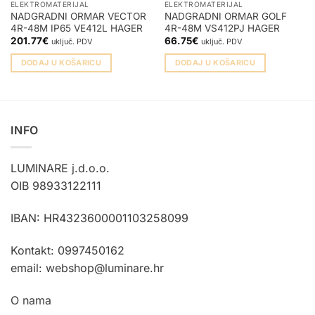
ELEKTROMATERIJAL
ELEKTROMATERIJAL
NADGRADNI ORMAR VECTOR
NADGRADNI ORMAR GOLF
4R-48M IP65 VE412L HAGER
4R-48M VS412PJ HAGER
201.77
€
66.75
€
uključ. PDV
uključ. PDV
DODAJ U KOŠARICU
DODAJ U KOŠARICU
INFO
LUMINARE j.d.o.o.
OIB 98933122111
IBAN: HR4323600001103258099
Kontakt: 0997450162
email: webshop@luminare.hr
O nama