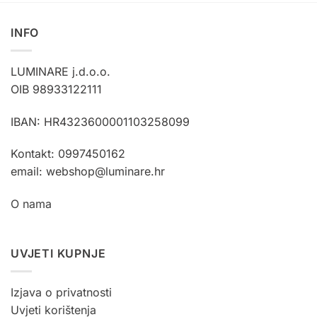
ima
ima
više
više
INFO
varijanti.
varijanti.
Opcije
Opcije
LUMINARE j.d.o.o.
se
se
mogu
mogu
OIB 98933122111
odabrati
odabrati
na
na
IBAN: HR4323600001103258099
stranici
stranici
proizvoda
proizvoda
Kontakt: 0997450162
email: webshop@luminare.hr
O nama
UVJETI KUPNJE
Izjava o privatnosti
Uvjeti korištenja