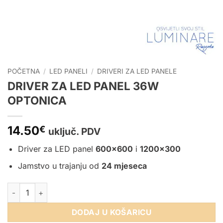
POČETNA
/
LED PANELI
/
DRIVERI ZA LED PANELE
DRIVER ZA LED PANEL 36W
OPTONICA
14.50
€
uključ. PDV
Driver za LED panel
600×600
i
1200×300
Jamstvo u trajanju od
24 mjeseca
DRIVER ZA LED PANEL 36W OPTONICA količina
DODAJ U KOŠARICU