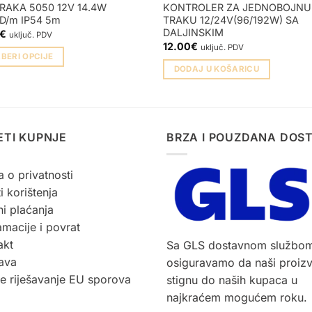
RAKA 5050 12V 14.4W
KONTROLER ZA JEDNOBOJNU
D/m IP54 5m
TRAKU 12/24V(96/192W) SA
DALJINSKIM
€
uključ. PDV
12.00
€
uključ. PDV
BERI OPCIJE
DODAJ U KOŠARICU
vod
ETI KUPNJE
BRZA I POUZDANA DOS
ti.
a o privatnosti
i korištenja
ti
i plaćanja
macije i povrat
ci
akt
Sa GLS dostavnom službo
voda
ava
osiguravamo da naši proiz
ne riješavanje EU sporova
stignu do naših kupaca u
najkraćem mogućem roku.