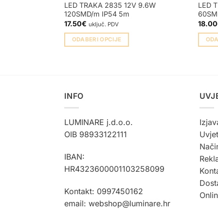
LED TRAKA 2835 12V 9.6W
LED T
120SMD/m IP54 5m
60SM
17.50
€
18.00
uključ. PDV
ODABERI OPCIJE
ODA
Ovaj
Ovaj
proizvod
proiz
ima
ima
više
više
INFO
UVJ
varijanti.
varijan
Opcije
Opcije
se
se
LUMINARE j.d.o.o.
Izjav
mogu
mogu
OIB 98933122111
Uvjet
odabrati
odabra
Način
na
na
IBAN:
Rekla
stranici
strani
HR4323600001103258099
Kont
proizvoda
proiz
Dost
Kontakt: 0997450162
Onli
email: webshop@luminare.hr