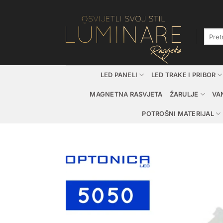
Skip
to
content
Pretraž
LED PANELI
LED TRAKE I PRIBOR
MAGNETNA RASVJETA
ŽARULJE
VA
POTROŠNI MATERIJAL