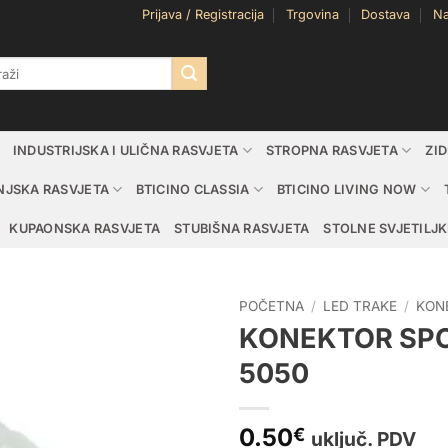
Prijava / Registracija
Trgovina
Dostava
Na
i:
INDUSTRIJSKA I ULIČNA RASVJETA
STROPNA RASVJETA
ZI
NJSKA RASVJETA
BTICINO CLASSIA
BTICINO LIVING NOW
KUPAONSKA RASVJETA
STUBIŠNA RASVJETA
STOLNE SVJETILJK
POČETNA
/
LED TRAKE
/
KON
KONEKTOR SPO
5050
0.50
€
uključ. PDV