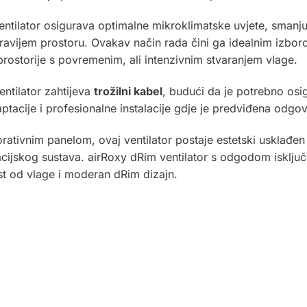
ventilator osigurava optimalne mikroklimatske uvjete, smanju
dravijem prostoru. Ovakav način rada čini ga idealnim izb
prostorije s povremenim, ali intenzivnim stvaranjem vlage.
ntilator zahtijeva
trožilni kabel
, budući da je potrebno osig
ptacije i profesionalne instalacije gdje je predviđena odgo
tivnim panelom, ovaj ventilator postaje estetski usklađen d
cijskog sustava. airRoxy dRim ventilator s odgodom isključen
st od vlage i moderan dRim dizajn
.