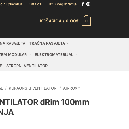
čini plaćanja
Katalozi
B2B Registracija
KOŠARICA /
0.00
€
0
DNA RASVJETA
TRAČNA RASVJETA
TEM MODULAR
ELEKTROMATERIJAL
E
STROPNI VENTILATORI
AL
/
KUPAONSKI VENTILATORI
/
AIRROXY
NTILATOR dRim 100mm
NJA