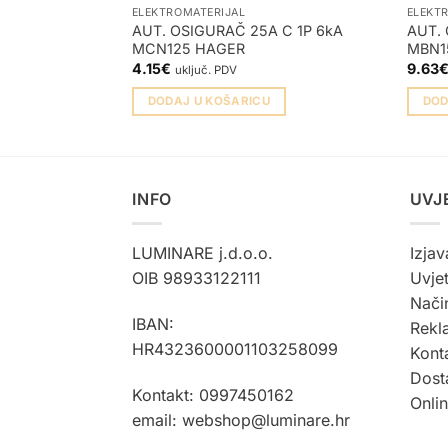
ELEKTROMATERIJAL
ELEKT
AUT. OSIGURAČ 25A C 1P 6kA
AUT. 
MCN125 HAGER
MBN1
4.15
€
9.63
uključ. PDV
DODAJ U KOŠARICU
DOD
INFO
UVJ
LUMINARE j.d.o.o.
Izjav
OIB 98933122111
Uvjet
Način
IBAN:
Rekla
HR4323600001103258099
Kont
Dost
Kontakt: 0997450162
Onli
email: webshop@luminare.hr