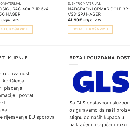
ROMATERIJAL
ELEKTROMATERIJAL
OSIGURAČ 40A B 1P 6kA
NADGRADNI ORMAR GOLF 3R
50 HAGER
VS312PJ HAGER
€
41.90
€
uključ. PDV
uključ. PDV
AJ U KOŠARICU
DODAJ U KOŠARICU
ETI KUPNJE
BRZA I POUZDANA DOS
a o privatnosti
i korištenja
i plaćanja
macije i povrat
akt
Sa GLS dostavnom službo
ava
osiguravamo da naši proiz
ne riješavanje EU sporova
stignu do naših kupaca u
najkraćem mogućem roku.