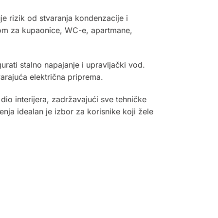
je rizik od stvaranja kondenzacije i
orom za kupaonice, WC-e, apartmane,
urati stalno napajanje i upravljački vod.
varajuća električna priprema.
io interijera, zadržavajući sve tehničke
ja idealan je izbor za korisnike koji žele