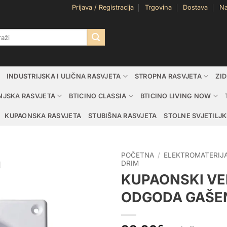
Prijava / Registracija
Trgovina
Dostava
Na
i:
INDUSTRIJSKA I ULIČNA RASVJETA
STROPNA RASVJETA
ZI
NJSKA RASVJETA
BTICINO CLASSIA
BTICINO LIVING NOW
KUPAONSKA RASVJETA
STUBIŠNA RASVJETA
STOLNE SVJETILJK
POČETNA
/
ELEKTROMATERIJ
DRIM
KUPAONSKI VE
ODGODA GAŠE