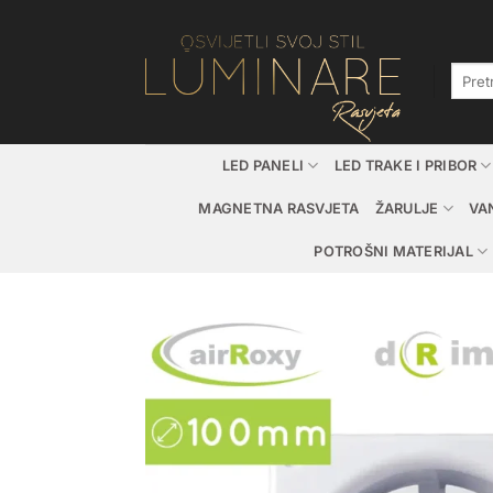
Skip
to
content
Pretraž
LED PANELI
LED TRAKE I PRIBOR
MAGNETNA RASVJETA
ŽARULJE
VA
POTROŠNI MATERIJAL