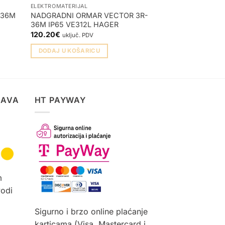
ELEKTROMATERIJAL
ELEKTROMATERIJA
-36M
NADGRADNI ORMAR VECTOR 3R-
NADGRADNI OR
36M IP65 VE312L HAGER
VS212PJ HAGE
120.20
€
26.10
€
uključ. PDV
uključ. PD
DODAJ U KOŠARICU
DODAJ U KOŠA
TAVA
HT PAYWAY
m
vodi
Sigurno i brzo online plaćanje
karticama (Visa, Mastercard i