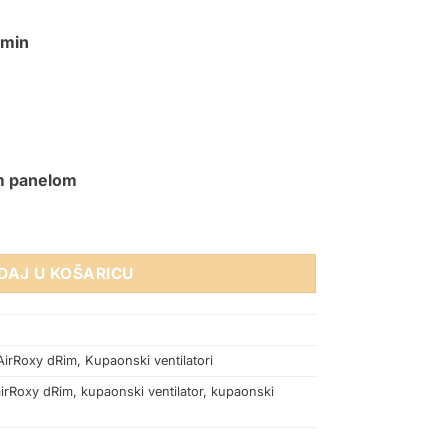
3min
m panelom
m 100mm ODGODA GAŠENJA količina
DAJ U KOŠARICU
AirRoxy dRim
,
Kupaonski ventilatori
airRoxy dRim
,
kupaonski ventilator
,
kupaonski