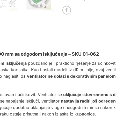
100 mm sa odgodom isključenja – SKU 01-062
m isključenja
pouzdano je i praktično rješenje za učinkovitu
ka korisnika. Kao i ostali modeli iz dRim linije, ovaj venti
o naglasiti da
ventilator ne dolazi s
dekorativnim panelom
tavan i učinkovit. Ventilator se
uključuje istovremeno s 
e napajanje isključi, ventilator
nastavlja raditi još određe
ćuje dodatno uklanjanje vlage i neugodnih mirisa nakon ko
zraku ostaje prisutna i nakon izlaska iz kupaonice.