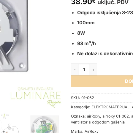
38.90
€
uključ. PDV
Odgoda isključenja 3-2
100mm
8W
93 m³/h
Ne dolazi s
dekorativni
KUPAONSKI VENTILATOR dRi
DO
SKU:
01-062
Kategorije:
ELEKTROMATERIJAL
,
Oznaka:
airRoxy
,
airroxy 01-062
,
ventilator s odgodom gašenja
Marka:
AirRoxy