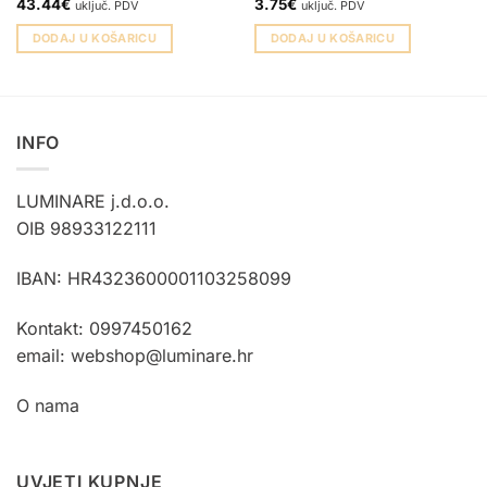
43.44
€
3.75
€
uključ. PDV
uključ. PDV
DODAJ U KOŠARICU
DODAJ U KOŠARICU
INFO
LUMINARE j.d.o.o.
OIB 98933122111
IBAN: HR4323600001103258099
Kontakt: 0997450162
email: webshop@luminare.hr
O nama
UVJETI KUPNJE