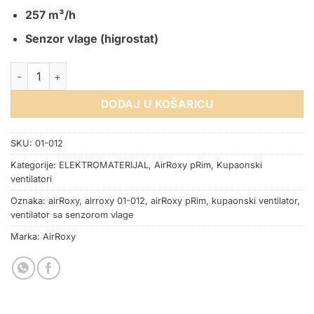
257 m³/h
Senzor vlage (higrostat)
KUPAONSKI VENTILATOR pRim 150mm HS SENZOR VLAGE koli
DODAJ U KOŠARICU
SKU:
01-012
Kategorije:
ELEKTROMATERIJAL
,
AirRoxy pRim
,
Kupaonski
ventilatori
Oznaka:
airRoxy
,
airroxy 01-012
,
airRoxy pRim
,
kupaonski ventilator
,
ventilator sa senzorom vlage
Marka:
AirRoxy