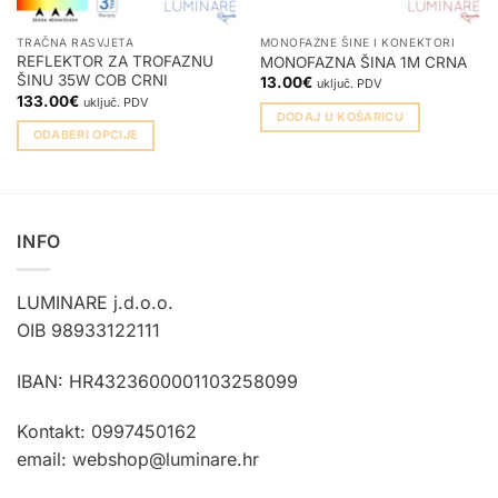
TRAČNA RASVJETA
MONOFAZNE ŠINE I KONEKTORI
REFLEKTOR ZA TROFAZNU
MONOFAZNA ŠINA 1M CRNA
ŠINU 35W COB CRNI
13.00
€
uključ. PDV
133.00
€
uključ. PDV
DODAJ U KOŠARICU
ODABERI OPCIJE
Ovaj
proizvod
ima
više
INFO
varijanti.
Opcije
LUMINARE j.d.o.o.
se
mogu
OIB 98933122111
odabrati
na
IBAN: HR4323600001103258099
stranici
proizvoda
Kontakt: 0997450162
email: webshop@luminare.hr