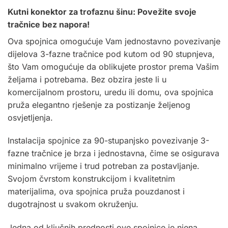
Kutni konektor za
trofaznu šinu
: Povežite svoje
tračnice bez napora!
Ova spojnica omogućuje Vam jednostavno povezivanje
dijelova 3-fazne tračnice pod kutom od 90 stupnjeva,
što Vam omogućuje da oblikujete prostor prema Vašim
željama i potrebama. Bez obzira jeste li u
komercijalnom prostoru, uredu ili domu, ova spojnica
pruža elegantno rješenje za postizanje željenog
osvjetljenja.
Instalacija spojnice za 90-stupanjsko povezivanje 3-
fazne tračnice je brza i jednostavna, čime se osigurava
minimalno vrijeme i trud potreban za postavljanje.
Svojom čvrstom konstrukcijom i kvalitetnim
materijalima, ova spojnica pruža pouzdanost i
dugotrajnost u svakom okruženju.
Jedna od ključnih prednosti ove spojnice je njena