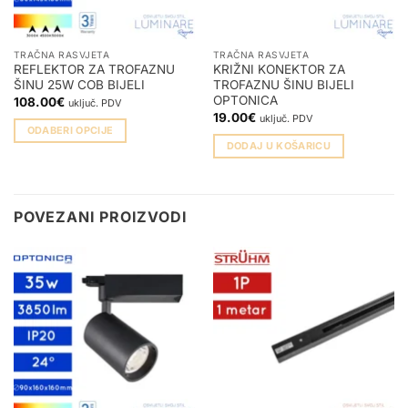
TRAČNA RASVJETA
TRAČNA RASVJETA
REFLEKTOR ZA TROFAZNU
KRIŽNI KONEKTOR ZA
ŠINU 25W COB BIJELI
TROFAZNU ŠINU BIJELI
OPTONICA
108.00
€
uključ. PDV
19.00
€
uključ. PDV
ODABERI OPCIJE
DODAJ U KOŠARICU
Ovaj
proizvod
ima
više
POVEZANI PROIZVODI
varijanti.
Opcije
se
mogu
odabrati
na
stranici
proizvoda