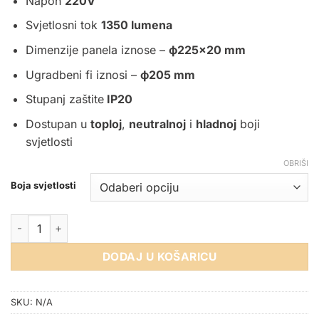
Napon
220V
Svjetlosni tok
1350 lumena
Dimenzije panela iznose –
ф225×20 mm
Ugradbeni fi iznosi –
ф205 mm
Stupanj zaštite
IP20
Dostupan u
toploj
,
neutralnoj
i
hladnoj
boji
svjetlosti
OBRIŠI
Boja svjetlosti
LED PANEL 18W OKRUGLI UGRADBENI količina
DODAJ U KOŠARICU
SKU:
N/A