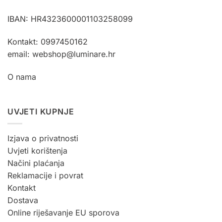
odabrati
odabrati
na
na
IBAN: HR4323600001103258099
stranici
stranici
proizvoda
proizvoda
Kontakt: 0997450162
email: webshop@luminare.hr
O nama
UVJETI KUPNJE
Izjava o privatnosti
Uvjeti korištenja
Načini plaćanja
Reklamacije i povrat
Kontakt
Dostava
Online riješavanje EU sporova