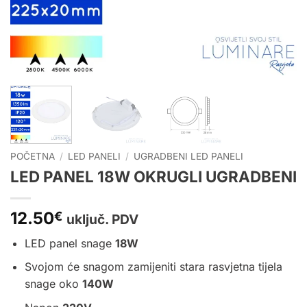
POČETNA
/
LED PANELI
/
UGRADBENI LED PANELI
LED PANEL 18W OKRUGLI UGRADBENI
12.50
€
uključ. PDV
LED panel snage
18
W
Svojom će snagom zamijeniti stara rasvjetna tijela
snage oko
140W