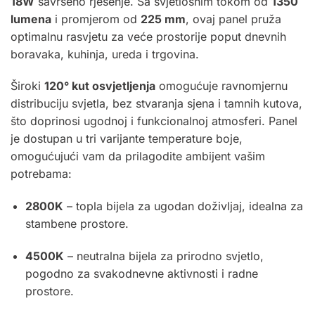
18W
savršeno rješenje. Sa svjetlosnim tokom od
1350
lumena
i promjerom od
225 mm
, ovaj panel pruža
optimalnu rasvjetu za veće prostorije poput dnevnih
boravaka, kuhinja, ureda i trgovina.
Široki
120° kut osvjetljenja
omogućuje ravnomjernu
distribuciju svjetla, bez stvaranja sjena i tamnih kutova,
što doprinosi ugodnoj i funkcionalnoj atmosferi. Panel
je dostupan u tri varijante temperature boje,
omogućujući vam da prilagodite ambijent vašim
potrebama:
2800K
– topla bijela za ugodan doživljaj, idealna za
stambene prostore.
4500K
– neutralna bijela za prirodno svjetlo,
pogodno za svakodnevne aktivnosti i radne
prostore.