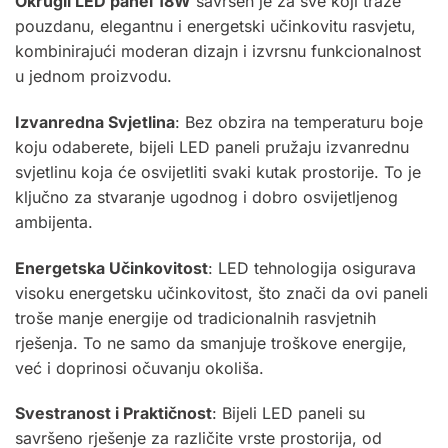
Okrugli LED panel 18W
savršen je za sve koji traže
pouzdanu, elegantnu i energetski učinkovitu rasvjetu,
kombinirajući moderan dizajn i izvrsnu funkcionalnost
u jednom proizvodu.
Izvanredna Svjetlina
: Bez obzira na temperaturu boje
koju odaberete, bijeli LED paneli pružaju izvanrednu
svjetlinu koja će osvijetliti svaki kutak prostorije. To je
ključno za stvaranje ugodnog i dobro osvijetljenog
ambijenta.
Energetska Učinkovitost
: LED tehnologija osigurava
visoku energetsku učinkovitost, što znači da ovi paneli
troše manje energije od tradicionalnih rasvjetnih
rješenja. To ne samo da smanjuje troškove energije,
već i doprinosi očuvanju okoliša.
Svestranost i Praktičnost
: Bijeli LED paneli su
savršeno rješenje za različite vrste prostorija, od