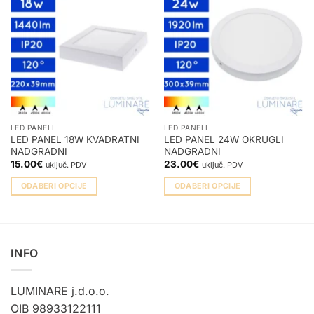
LED PANELI
LED PANELI
LED PANEL 18W KVADRATNI
LED PANEL 24W OKRUGLI
NADGRADNI
NADGRADNI
15.00
€
23.00
€
uključ. PDV
uključ. PDV
ODABERI OPCIJE
ODABERI OPCIJE
Ovaj
Ovaj
proizvod
proizvod
ima
ima
više
više
INFO
varijanti.
varijanti.
Opcije
Opcije
LUMINARE j.d.o.o.
se
se
mogu
mogu
OIB 98933122111