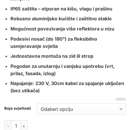
IP65 zaštita – otporan na kišu, vlagu i prašinu
Robusno aluminijsko kućište i zaštitno staklo
Mogućnost povezivanja više reflektora u nizu
Podesivi nosač (do 180°) za fleksibilno
usmjeravanje svjetla
Jednostavna montaža na zid ili strop
Pogodan za unutarnju i vanjsku upotrebu (vrt,
prilaz, fasada, izlog)
Napajanje: 230 V, 30cm kabel za spajanje uključen
(bez utikača)
OBRIŠI
Boja svjetlosti
LED REFLEKTOR SMD 300W CRNI IP65 količina