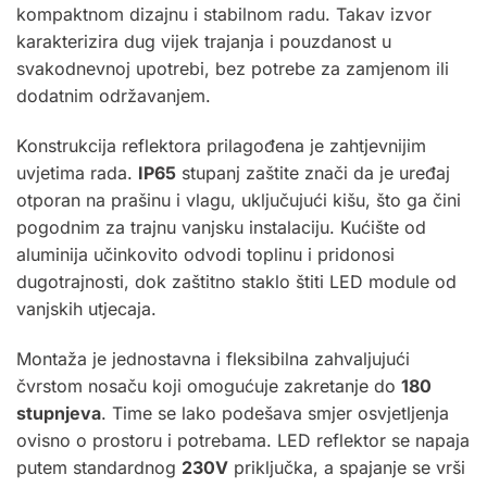
kompaktnom dizajnu i stabilnom radu. Takav izvor
karakterizira dug vijek trajanja i pouzdanost u
svakodnevnoj upotrebi, bez potrebe za zamjenom ili
dodatnim održavanjem.
Konstrukcija reflektora prilagođena je zahtjevnijim
uvjetima rada.
IP65
stupanj zaštite znači da je uređaj
otporan na prašinu i vlagu, uključujući kišu, što ga čini
pogodnim za trajnu vanjsku instalaciju. Kućište od
aluminija učinkovito odvodi toplinu i pridonosi
dugotrajnosti, dok zaštitno staklo štiti LED module od
vanjskih utjecaja.
Montaža je jednostavna i fleksibilna zahvaljujući
čvrstom nosaču koji omogućuje zakretanje do
180
stupnjeva
. Time se lako podešava smjer osvjetljenja
ovisno o prostoru i potrebama. LED reflektor se napaja
putem standardnog
230V
priključka, a spajanje se vrši