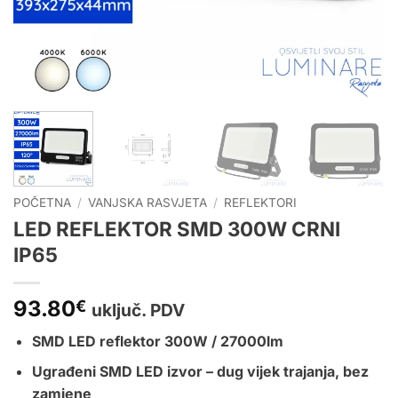
POČETNA
/
VANJSKA RASVJETA
/
REFLEKTORI
LED REFLEKTOR SMD 300W CRNI
IP65
93.80
€
uključ. PDV
SMD LED reflektor 300W / 27000lm
Ugrađeni SMD LED izvor – dug vijek trajanja, bez
zamjene