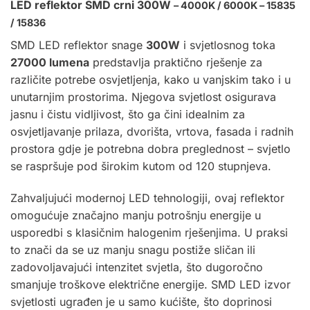
LED reflektor SMD crni 300W
– 4000K / 6000K – 15835
/ 15836
SMD
LED reflektor
snage
300W
i svjetlosnog toka
27000 lumena
predstavlja praktično rješenje za
različite potrebe osvjetljenja, kako u vanjskim tako i u
unutarnjim prostorima. Njegova svjetlost osigurava
jasnu i čistu vidljivost, što ga čini idealnim za
osvjetljavanje prilaza, dvorišta, vrtova, fasada i radnih
prostora gdje je potrebna dobra preglednost – svjetlo
se raspršuje pod širokim kutom od 120 stupnjeva.
Zahvaljujući modernoj LED tehnologiji, ovaj reflektor
omogućuje značajno manju potrošnju energije u
usporedbi s klasičnim halogenim rješenjima. U praksi
to znači da se uz manju snagu postiže sličan ili
zadovoljavajući intenzitet svjetla, što dugoročno
smanjuje troškove električne energije. SMD LED izvor
svjetlosti ugrađen je u samo kućište, što doprinosi