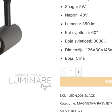
Snaga: 5W
Napon: 48V
Lumena: 350 lm
Kut svjetlosti: 60°
Boja svjetlosti: 3000K
Dimenzije: 126x30x14
Boja: Crna
LED REFLEKTOR ZA MAGNETNU
DO
SKU:
LED-L006 BLACK
Kategorije:
MAGNETNA RASVJET
Marka:
IR Luks