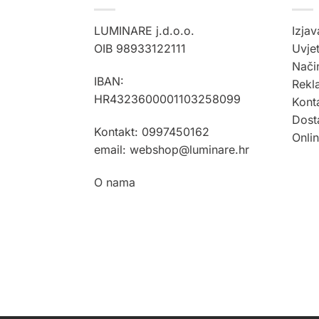
LUMINARE j.d.o.o.
Izjav
OIB 98933122111
Uvjet
Način
IBAN:
Rekla
HR4323600001103258099
Kont
Dost
Kontakt: 0997450162
Onli
email: webshop@luminare.hr
O nama