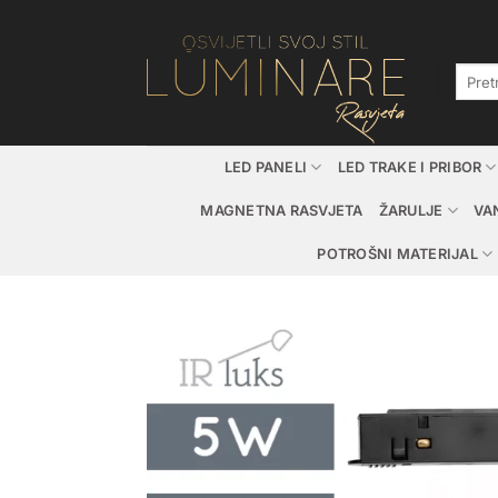
Skip
to
content
Pretraž
LED PANELI
LED TRAKE I PRIBOR
MAGNETNA RASVJETA
ŽARULJE
VA
POTROŠNI MATERIJAL