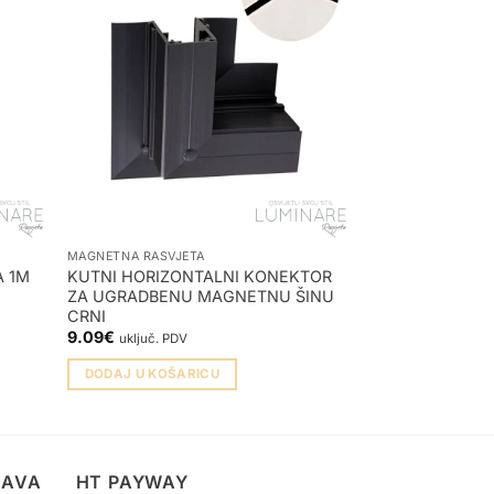
MAGNETNA RASVJETA
MAGNETNA RASVJE
 1M
KUTNI HORIZONTALNI KONEKTOR
KUTNI SOFT K
ZA UGRADBENU MAGNETNU ŠINU
MAGNETNU ŠINU
CRNI
9.04
€
uključ. PDV
9.09
€
uključ. PDV
DODAJ U KOŠA
DODAJ U KOŠARICU
TAVA
HT PAYWAY