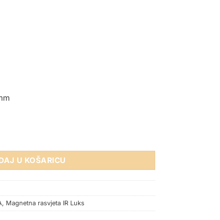
5mm
 ŠINU 5W CRNI količina
DAJ U KOŠARICU
A
,
Magnetna rasvjeta IR Luks