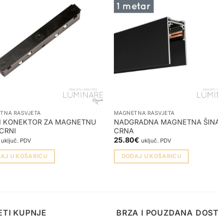
TNA RASVJETA
MAGNETNA RASVJETA
I KONEKTOR ZA MAGNETNU
NADGRADNA MAGNETNA ŠINA
CRNI
CRNA
25.80
€
uključ. PDV
uključ. PDV
AJ U KOŠARICU
DODAJ U KOŠARICU
ETI KUPNJE
BRZA I POUZDANA DOS