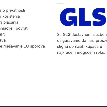
a o privatnosti
i korištenja
i plaćanja
macije i povrat
akt
Sa GLS dostavnom službo
ava
osiguravamo da naši proiz
ne riješavanje EU sporova
stignu do naših kupaca u
najkraćem mogućem roku.