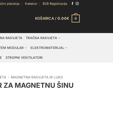
čini plaćanja
Katalozi
B2B Registracija
KOŠARICA /
0.00
€
0
DNA RASVJETA
TRAČNA RASVJETA
TEM MODULAR
ELEKTROMATERIJAL
E
STROPNI VENTILATORI
ETA
/
MAGNETNA RASVJETA IR LUKS
R ZA MAGNETNU ŠINU