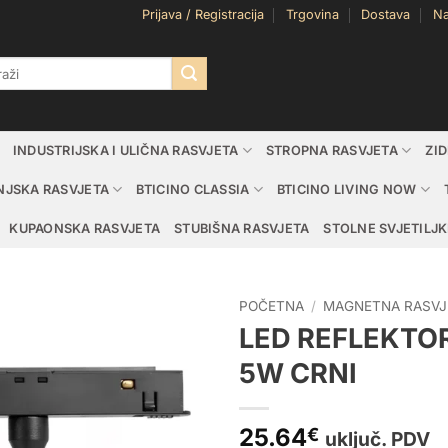
Prijava / Registracija
Trgovina
Dostava
Na
i:
INDUSTRIJSKA I ULIČNA RASVJETA
STROPNA RASVJETA
ZI
NJSKA RASVJETA
BTICINO CLASSIA
BTICINO LIVING NOW
KUPAONSKA RASVJETA
STUBIŠNA RASVJETA
STOLNE SVJETILJK
POČETNA
/
MAGNETNA RASVJ
LED REFLEKTO
5W CRNI
25.64
€
uključ. PDV