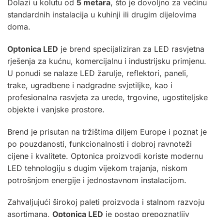
Dolazi u kolutu od
5 metara
, što je dovoljno za većinu
standardnih instalacija u kuhinji ili drugim dijelovima
doma.
Optonica
LED
je brend specijaliziran za LED rasvjetna
rješenja za kućnu, komercijalnu i industrijsku primjenu.
U ponudi se nalaze LED žarulje, reflektori, paneli,
trake, ugradbene i nadgradne svjetiljke, kao i
profesionalna rasvjeta za urede, trgovine, ugostiteljske
objekte i vanjske prostore.
Brend je prisutan na tržištima diljem Europe i poznat je
po pouzdanosti, funkcionalnosti i dobroj ravnoteži
cijene i kvalitete. Optonica proizvodi koriste modernu
LED tehnologiju s dugim vijekom trajanja, niskom
potrošnjom energije i jednostavnom instalacijom.
Zahvaljujući širokoj paleti proizvoda i stalnom razvoju
asortimana,
Optonica LED
je postao prepoznatljiv