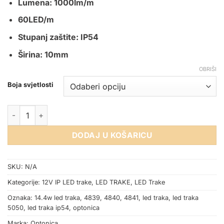
Lumena: 1000lm/m
60LED/m
Stupanj zaštite: IP54
Širina: 10mm
OBRIŠI
Boja svjetlosti
LED TRAKA 5050 12V 14.4W 60SMD/m IP54 5m količina
DODAJ U KOŠARICU
SKU:
N/A
Kategorije:
12V IP LED trake
,
LED TRAKE
,
LED Trake
Oznaka:
14.4w led traka
,
4839
,
4840
,
4841
,
led traka
,
led traka
5050
,
led traka ip54
,
optonica
Marka:
Optonica