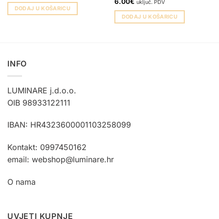
6.00
€
uključ. PDV
DODAJ U KOŠARICU
DODAJ U KOŠARICU
INFO
LUMINARE j.d.o.o.
OIB 98933122111
IBAN: HR4323600001103258099
Kontakt: 0997450162
email: webshop@luminare.hr
O nama
UVJETI KUPNJE