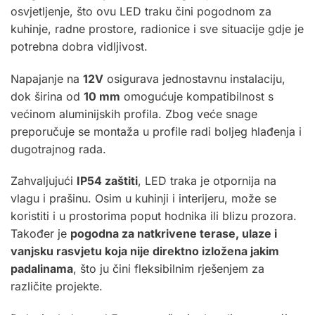
osvjetljenje, što ovu LED traku čini pogodnom za
kuhinje, radne prostore, radionice i sve situacije gdje je
potrebna dobra vidljivost.
Napajanje na
12V
osigurava jednostavnu instalaciju,
dok širina od
10 mm
omogućuje kompatibilnost s
većinom aluminijskih profila. Zbog veće snage
preporučuje se montaža u profile radi boljeg hlađenja i
dugotrajnog rada.
Zahvaljujući
IP54 zaštiti
, LED traka je otpornija na
vlagu i prašinu. Osim u kuhinji i interijeru, može se
koristiti i u prostorima poput hodnika ili blizu prozora.
Također je
pogodna za natkrivene terase, ulaze i
vanjsku rasvjetu koja nije direktno izložena jakim
padalinama
, što ju čini fleksibilnim rješenjem za
različite projekte.