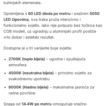
kuhinjskih elemenata.
Opremljena s
60 LED dioda po metru
i snažnim
5050
LED čipovima
, ova traka pruža intenzivno i
funkcionalno svjetlo. Iako nije potpuno bez točkica kao
COB modeli, uz ugradnju u aluminijski profil postiže
vrlo dobar i estetski rezultat.
Dostupna je u tri varijante boje svjetla:
2700K (toplo bijela)
– ugodna i opuštajuća
atmosfera
4500K (neutralna bijela)
– prirodno svjetlo za
svakodnevnu upotrebu
6000K (hladno bijela)
– maksimalna jasnoća za
radne površine
Snaga od
14.4W po metru
omogućuje snažno