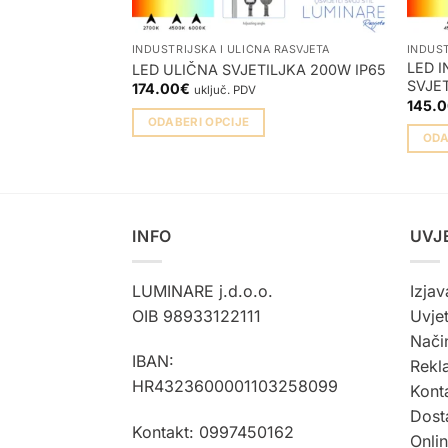
INDUSTRIJSKA I ULIČNA RASVJETA
INDUST
LED 
LED ULIČNA SVJETILJKA 200W IP65
SVJET
174.00
€
uključ. PDV
145.
ODABERI OPCIJE
ODA
Ovaj
Ovaj
proizvod
proiz
ima
ima
više
više
INFO
UVJ
varijanti.
varijan
Opcije
Opcije
se
LUMINARE j.d.o.o.
Izjav
se
mogu
OIB 98933122111
Uvjet
mogu
odabrati
Način
odabra
na
IBAN:
Rekla
na
stranici
HR4323600001103258099
Kont
strani
proizvoda
Dost
proiz
Kontakt: 0997450162
Onli