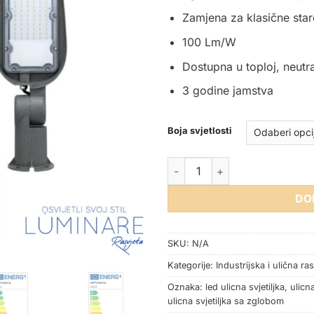
Zamjena za klasične star
100 Lm/W
Dostupna u toploj, neutral
3 godine jamstva
Boja svjetlosti
LED ULIČNA SVJETILJKA 30W 
DO
SKU:
N/A
Kategorije:
Industrijska i ulična ras
Oznaka:
led ulicna svjetiljka
,
ulicn
ulicna svjetiljka sa zglobom