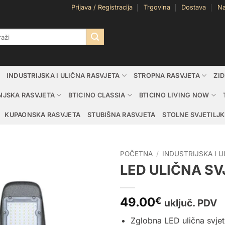
Prijava / Registracija
Trgovina
Dostava
Na
i:
INDUSTRIJSKA I ULIČNA RASVJETA
STROPNA RASVJETA
ZI
NJSKA RASVJETA
BTICINO CLASSIA
BTICINO LIVING NOW
KUPAONSKA RASVJETA
STUBIŠNA RASVJETA
STOLNE SVJETILJK
POČETNA
/
INDUSTRIJSKA I 
LED ULIČNA SV
49.00
€
uključ. PDV
Zglobna LED ulična svje