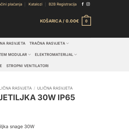
čini plaćanja
Katalozi
B2B Registracija
KOŠARICA /
0.00
€
0
DNA RASVJETA
TRAČNA RASVJETA
TEM MODULAR
ELEKTROMATERIJAL
E
STROPNI VENTILATORI
ULIČNA RASVJETA
/
ULIČNA RASVJETA
JETILJKA 30W IP65
tiljka snage 30W