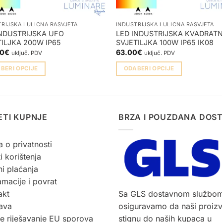
RIJSKA I ULIČNA RASVJETA
INDUSTRIJSKA I ULIČNA RASVJETA
INDUSTRIJSKA UFO
LED INDUSTRIJSKA KVADRAT
ILJKA 200W IP65
SVJETILJKA 100W IP65 IK08
00
€
63.00
€
uključ. PDV
uključ. PDV
BERI OPCIJE
ODABERI OPCIJE
Ovaj
vod
proizvod
ima
više
ETI KUPNJE
BRZA I POUZDANA DOS
ti.
varijanti.
Opcije
a o privatnosti
se
i korištenja
mogu
i plaćanja
ti
odabrati
macije i povrat
na
akt
Sa GLS dostavnom službo
ci
stranici
ava
osiguravamo da naši proiz
voda
proizvoda
ne riješavanje EU sporova
stignu do naših kupaca u