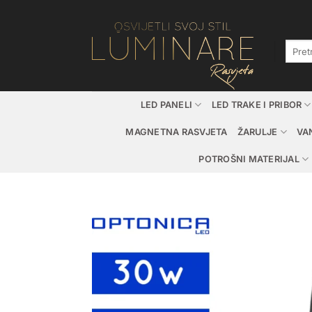
Skip
to
content
Pretraž
LED PANELI
LED TRAKE I PRIBOR
MAGNETNA RASVJETA
ŽARULJE
VA
POTROŠNI MATERIJAL