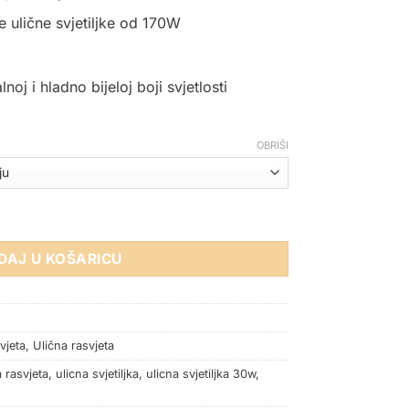
e ulične svjetiljke od 170W
noj i hladno bijeloj boji svjetlosti
OBRIŠI
IP65 količina
DAJ U KOŠARICU
vjeta
,
Ulična rasvjeta
a rasvjeta
,
ulicna svjetiljka
,
ulicna svjetiljka 30w
,