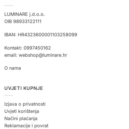
LUMINARE j.d.o.o.
OIB 98933122111
IBAN: HR4323600001103258099
Kontakt: 0997450162
email: webshop@luminare.hr
O nama
UVJETI KUPNJE
Izjava o privatnosti
Uvjeti korištenja
Načini plaćanja
Reklamacije i povrat