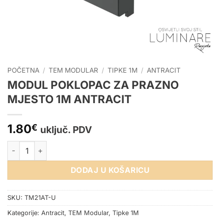
POČETNA
/
TEM MODULAR
/
TIPKE 1M
/
ANTRACIT
MODUL POKLOPAC ZA PRAZNO
MJESTO 1M ANTRACIT
1.80
€
uključ. PDV
MODUL POKLOPAC ZA PRAZNO MJESTO 1M ANTRACIT količi
DODAJ U KOŠARICU
SKU:
TM21AT-U
Kategorije:
Antracit
,
TEM Modular
,
Tipke 1M