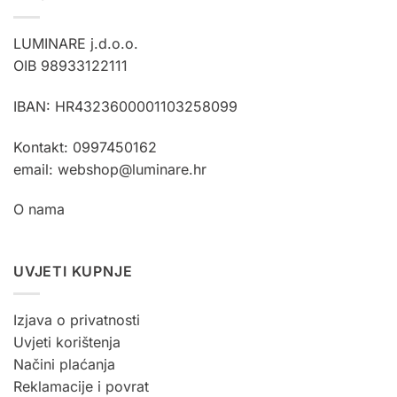
LUMINARE j.d.o.o.
OIB 98933122111
IBAN: HR4323600001103258099
Kontakt: 0997450162
email: webshop@luminare.hr
O nama
UVJETI KUPNJE
Izjava o privatnosti
Uvjeti korištenja
Načini plaćanja
Reklamacije i povrat