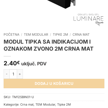
POČETNA
/
TEM MODULAR
/
TIPKE 2M
/
CRNA MAT
MODUL TIPKA SA INDIKACIJOM I
OZNAKOM ZVONO 2M CRNA MAT
2.40
€
uključ. PDV
MODUL TIPKA SA INDIKACIJOM I OZNAKOM ZVONO 2M CRNA 
DODAJ U KOŠARICU
SKU:
TM12SBIN01-U
Kategorije:
Crna mat
,
TEM Modular
,
Tipke 2M