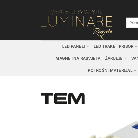
Skip
to
content
Pretraž
LED PANELI
LED TRAKE I PRIBOR
MAGNETNA RASVJETA
ŽARULJE
VA
POTROŠNI MATERIJAL