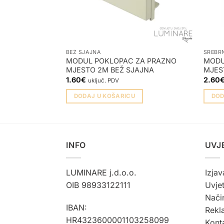
BEŽ SJAJNA
SREBR
MODUL POKLOPAC ZA PRAZNO
MODU
MJESTO 2M BEŽ SJAJNA
MJES
1.60
€
2.60
uključ. PDV
DODAJ U KOŠARICU
DOD
INFO
UVJ
LUMINARE j.d.o.o.
Izjav
OIB 98933122111
Uvjet
Način
IBAN:
Rekla
HR4323600001103258099
Kont