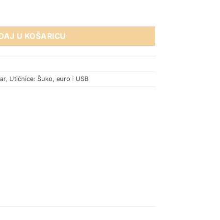
.4A BEŽ SJAJNA količina
DAJ U KOŠARICU
ar
,
Utičnice: Šuko, euro i USB