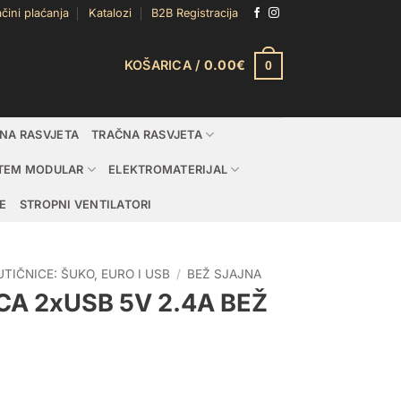
čini plaćanja
Katalozi
B2B Registracija
KOŠARICA /
0.00
€
0
DNA RASVJETA
TRAČNA RASVJETA
TEM MODULAR
ELEKTROMATERIJAL
E
STROPNI VENTILATORI
UTIČNICE: ŠUKO, EURO I USB
/
BEŽ SJAJNA
A 2xUSB 5V 2.4A BEŽ