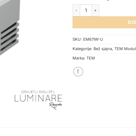
MODUL UTIČNICA 2xUSB 5V 2
DO
SKU:
EM67IW-U
Kategorije:
Bež sjajna
,
TEM Modul
Marka:
TEM