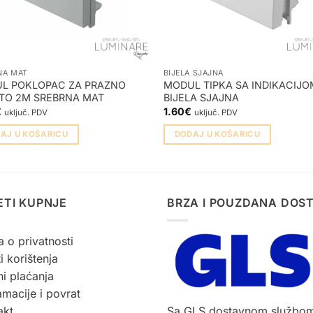
NA MAT
BIJELA SJAJNA
L POKLOPAC ZA PRAZNO
MODUL TIPKA SA INDIKACIJO
TO 2M SREBRNA MAT
BIJELA SJAJNA
€
1.60
€
uključ. PDV
uključ. PDV
AJ U KOŠARICU
DODAJ U KOŠARICU
ETI KUPNJE
BRZA I POUZDANA DOS
a o privatnosti
i korištenja
i plaćanja
macije i povrat
akt
Sa GLS dostavnom službo