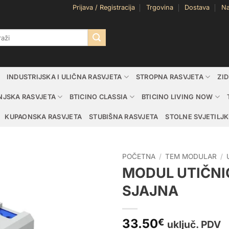
Prijava / Registracija
Trgovina
Dostava
Na
i:
INDUSTRIJSKA I ULIČNA RASVJETA
STROPNA RASVJETA
ZI
NJSKA RASVJETA
BTICINO CLASSIA
BTICINO LIVING NOW
KUPAONSKA RASVJETA
STUBIŠNA RASVJETA
STOLNE SVJETILJK
POČETNA
/
TEM MODULAR
/
MODUL UTIČNIC
SJAJNA
33.50
€
uključ. PDV