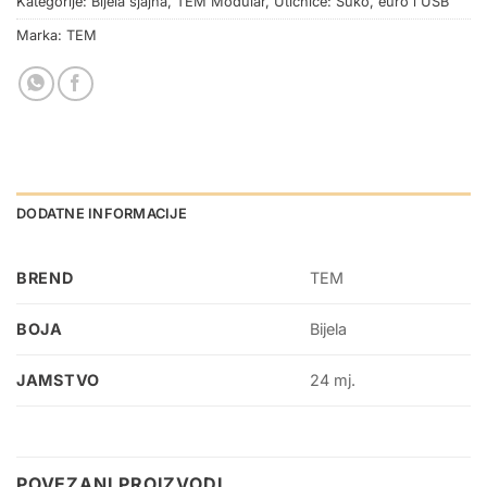
Kategorije:
Bijela sjajna
,
TEM Modular
,
Utičnice: Šuko, euro i USB
Marka:
TEM
DODATNE INFORMACIJE
BREND
TEM
BOJA
Bijela
JAMSTVO
24 mj.
POVEZANI PROIZVODI