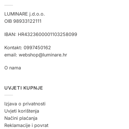
LUMINARE j.d.o.o.
OIB 98933122111
IBAN: HR4323600001103258099
Kontakt: 0997450162
email: webshop@luminare.hr
O nama
UVJETI KUPNJE
Izjava o privatnosti
Uvjeti korištenja
Načini plaćanja
Reklamacije i povrat