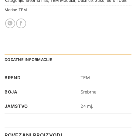
Kategorije:
Srebrna mat
,
TEM Modular
,
Utičnice: Šuko, euro i USB
Marka:
TEM
DODATNE INFORMACIJE
BREND
TEM
BOJA
Srebrna
JAMSTVO
24 mj.
POVEZANI PROIZVODI