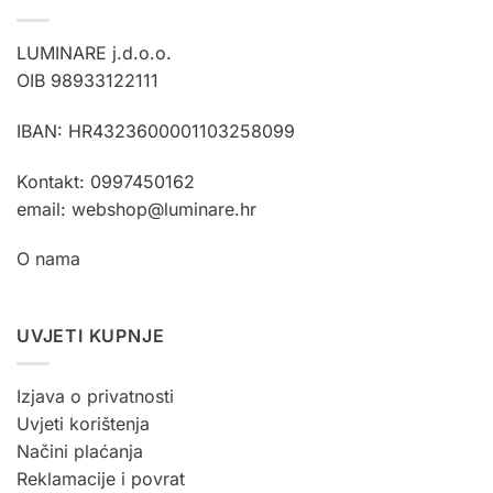
LUMINARE j.d.o.o.
OIB 98933122111
IBAN: HR4323600001103258099
Kontakt: 0997450162
email: webshop@luminare.hr
O nama
UVJETI KUPNJE
Izjava o privatnosti
Uvjeti korištenja
Načini plaćanja
Reklamacije i povrat