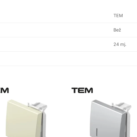
TEM
Bež
24 mj.