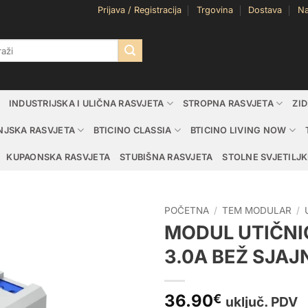
Prijava / Registracija
Trgovina
Dostava
Na
i:
INDUSTRIJSKA I ULIČNA RASVJETA
STROPNA RASVJETA
ZI
NJSKA RASVJETA
BTICINO CLASSIA
BTICINO LIVING NOW
KUPAONSKA RASVJETA
STUBIŠNA RASVJETA
STOLNE SVJETILJK
POČETNA
/
TEM MODULAR
/
MODUL UTIČNI
3.0A BEŽ SJAJ
36.90
€
uključ. PDV