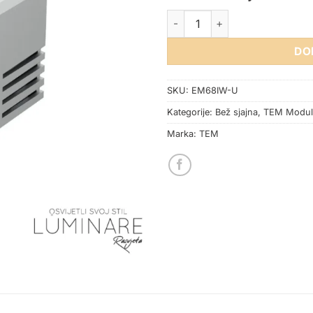
MODUL UTIČNICA USB C+USB 
DO
SKU:
EM68IW-U
Kategorije:
Bež sjajna
,
TEM Modul
Marka:
TEM