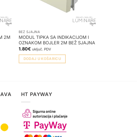
BEŽ SJAJNA
BIJELA SJAJNA
M 2M
MODUL TIPKA SA INDIKACIJOM I
MODUL TIPKA S
OZNAKOM BOJLER 2M BEŽ SJAJNA
OZNAKOM VENT
SJAJNA
1.80
€
uključ. PDV
1.80
€
uključ. PDV
DODAJ U KOŠARICU
DODAJ U KOŠA
TAVA
HT PAYWAY