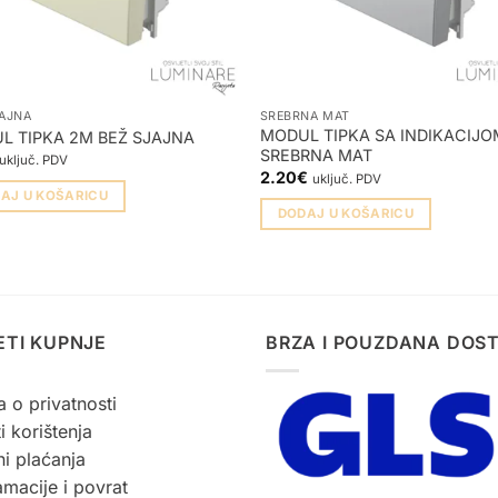
JAJNA
SREBRNA MAT
MODUL TIPKA SA INDIKACIJO
L TIPKA 2M BEŽ SJAJNA
SREBRNA MAT
uključ. PDV
2.20
€
uključ. PDV
AJ U KOŠARICU
DODAJ U KOŠARICU
ETI KUPNJE
BRZA I POUZDANA DOS
a o privatnosti
i korištenja
i plaćanja
macije i povrat