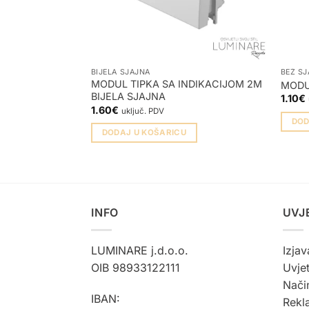
BIJELA SJAJNA
BEŽ S
MODUL TIPKA SA INDIKACIJOM 2M
MODU
BIJELA SJAJNA
1.10
€
1.60
€
uključ. PDV
DOD
DODAJ U KOŠARICU
INFO
UVJ
LUMINARE j.d.o.o.
Izjav
OIB 98933122111
Uvjet
Način
IBAN:
Rekla