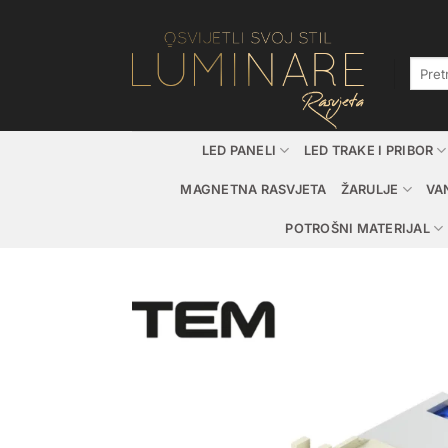
Skip
to
content
Pretraž
LED PANELI
LED TRAKE I PRIBOR
MAGNETNA RASVJETA
ŽARULJE
VA
POTROŠNI MATERIJAL