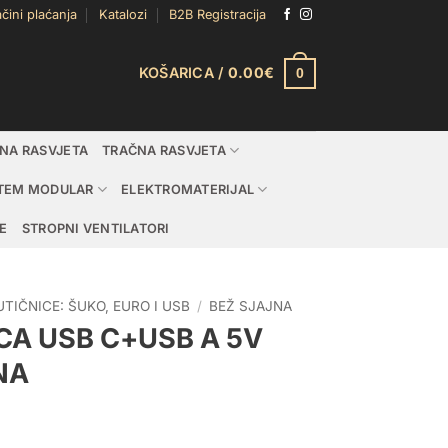
čini plaćanja
Katalozi
B2B Registracija
KOŠARICA /
0.00
€
0
DNA RASVJETA
TRAČNA RASVJETA
TEM MODULAR
ELEKTROMATERIJAL
E
STROPNI VENTILATORI
UTIČNICE: ŠUKO, EURO I USB
/
BEŽ SJAJNA
CA USB C+USB A 5V
NA