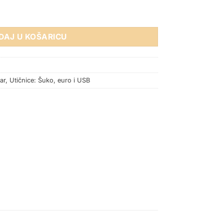
A 5V 3.0A BEŽ SJAJNA količina
DAJ U KOŠARICU
ar
,
Utičnice: Šuko, euro i USB