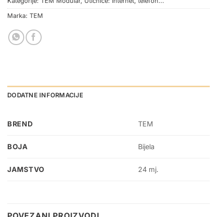
Kategorije:
TEM Modular
,
Utičnice: Internet, telefon...
Marka:
TEM
DODATNE INFORMACIJE
BREND
TEM
BOJA
Bijela
JAMSTVO
24 mj.
POVEZANI PROIZVODI