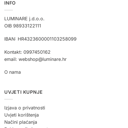
INFO
LUMINARE j.d.o.o.
OIB 98933122111
IBAN: HR4323600001103258099
Kontakt: 0997450162
email: webshop@luminare.hr
O nama
UVJETI KUPNJE
Izjava o privatnosti
Uvjeti korištenja
Načini plaćanja