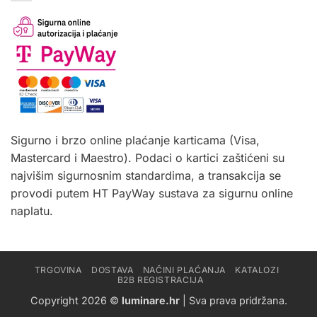
Sigurno i brzo online plaćanje karticama (Visa,
Mastercard i Maestro). Podaci o kartici zaštićeni su
najvišim sigurnosnim standardima, a transakcija se
provodi putem HT PayWay sustava za sigurnu online
naplatu.
TRGOVINA
DOSTAVA
NAČINI PLAĆANJA
KATALOZI
B2B REGISTRACIJA
Copyright 2026 ©
luminare.hr
| Sva prava pridržana.