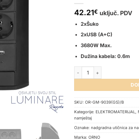
42.21
€
uključ. PDV
2xŠuko
2xUSB (A+C)
3680W Max.
Dužina kabela: 0.6m
NADGRADNA UTIČNICA ZA NA
DO
SKU:
OR-GM-9039(GS)/B
Kategorije:
ELEKTROMATERIJAL
,
namještaj
Oznake:
nadgradna utičnica za na
Marka:
ORNO