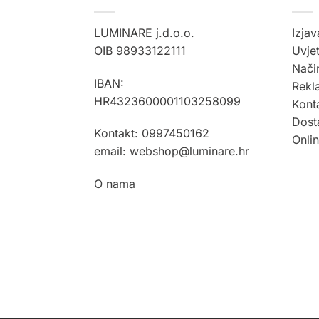
LUMINARE j.d.o.o.
Izjav
OIB 98933122111
Uvjet
Način
IBAN:
Rekla
HR4323600001103258099
Kont
Dost
Kontakt: 0997450162
Onli
email: webshop@luminare.hr
O nama