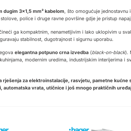
m dugim 3×1,5 mm² kabelom
, što omogućuje jednostavnu i 
stolove, police i druge ravne površine gdje je pristup nap
 čineći ga kompaktnim, nenametljivim i lako uklopivim u svaki 
osiguravaju stabilnost, dugotrajnost i sigurnu uporabu.
njegova
elegantna potpuno crna izvedba
(
black-on-black
).
m kuhinjama, modernim uredima, industrijskim interijerima 
 rješenja za elektroinstalacije, rasvjetu, pametne kućne
i, automatska vrata, utičnice i još mnogo praktičnih uređa