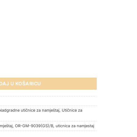
MJEŠTAJ 2xŠUKO 2xUSB (A+C) CRNA količina
DAJ U KOŠARICU
Nadgradne utičnice za namještaj
,
Utičnice za
mještaj
,
OR-GM-9039(GS)/B
,
uticnica za namjestaj