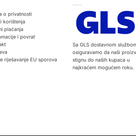
a o privatnosti
i korištenja
i plaćanja
macije i povrat
akt
Sa GLS dostavnom službo
ava
osiguravamo da naši proiz
ne riješavanje EU sporova
stignu do naših kupaca u
najkraćem mogućem roku.