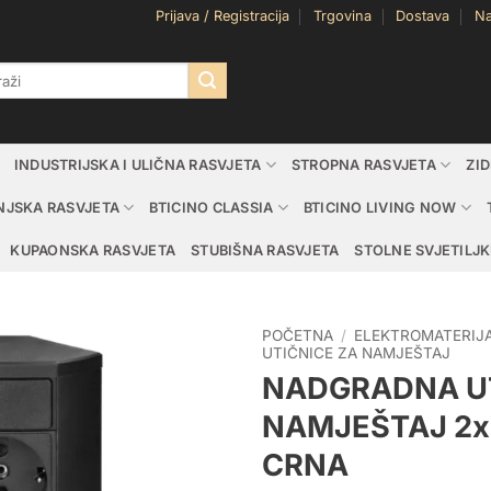
Prijava / Registracija
Trgovina
Dostava
Na
i:
INDUSTRIJSKA I ULIČNA RASVJETA
STROPNA RASVJETA
ZI
NJSKA RASVJETA
BTICINO CLASSIA
BTICINO LIVING NOW
KUPAONSKA RASVJETA
STUBIŠNA RASVJETA
STOLNE SVJETILJK
POČETNA
/
ELEKTROMATERIJ
UTIČNICE ZA NAMJEŠTAJ
NADGRADNA UT
NAMJEŠTAJ 2x
CRNA