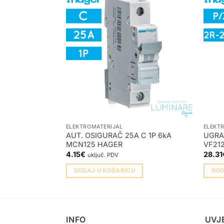
ELEKTROMATERIJAL
ELEKT
AUT. OSIGURAČ 25A C 1P 6kA
UGRA
MCN125 HAGER
VF21
4.15
€
28.31
uključ. PDV
DODAJ U KOŠARICU
DOD
INFO
UVJ