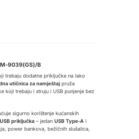
-GM-9039(GS)/B
ji trebaju dodatne priključke na lako
na utičnica za namještaj
pruža
 koji trebaju i struju i USB punjenje bez
ćuje sigurno korištenje kućanskih
USB priključka
– jedan
USB Type-A
i
aja, power bankova, bežičnih slušalica,