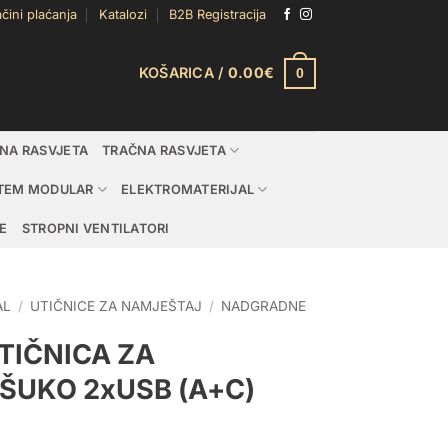
čini plaćanja
Katalozi
B2B Registracija
KOŠARICA /
0.00
€
0
DNA RASVJETA
TRAČNA RASVJETA
TEM MODULAR
ELEKTROMATERIJAL
E
STROPNI VENTILATORI
AL
/
UTIČNICE ZA NAMJEŠTAJ
/
NADGRADNE
IČNICA ZA
ŠUKO 2xUSB (A+C)