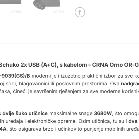
x Schuko 2x USB (A+C), s kabelom – CRNA Orno OR
9039(GS)/B
moderni je i izuzetno praktični izbor za sve ko
oj sobi, blagovaonici ili poslovnim prostorima. Ova
nadgrad
čaka, čineći je savršenim rješenjem za sve moderne korisnike
s
dvije šuko utičnice
maksimalne snage
3680W
, što omogu
ih uređaja i elektroničke opreme. Osim utičnica, tu su i
dva 
.4A
, što osigurava brzo i učinkovito punjenje mobilnih uređ