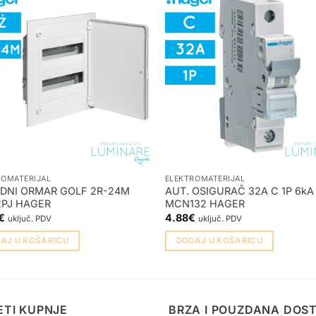
ROMATERIJAL
ELEKTROMATERIJAL
DNI ORMAR GOLF 2R-24M
AUT. OSIGURAČ 32A C 1P 6kA
2PJ HAGER
MCN132 HAGER
€
4.88
€
uključ. PDV
uključ. PDV
AJ U KOŠARICU
DODAJ U KOŠARICU
ETI KUPNJE
BRZA I POUZDANA DOS