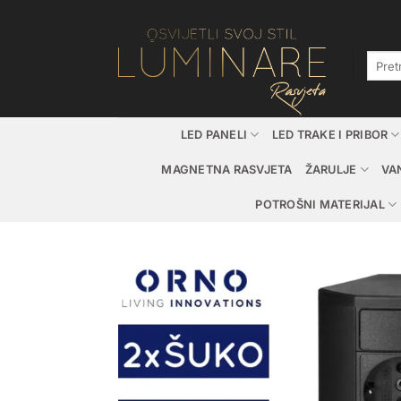
Skip
to
content
Pretraž
LED PANELI
LED TRAKE I PRIBOR
MAGNETNA RASVJETA
ŽARULJE
VA
POTROŠNI MATERIJAL