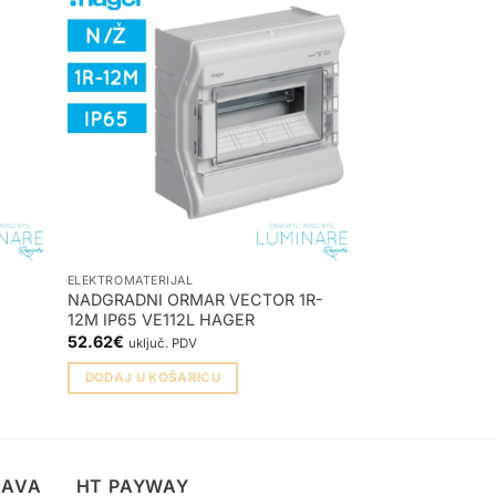
ELEKTROMATERIJAL
ELEKTROMATERIJA
NADGRADNI ORMAR VECTOR 1R-
AUT. OSIGURAČ
12M IP65 VE112L HAGER
MBN125 HAGER
52.62
€
3.72
€
uključ. PDV
uključ. PDV
DODAJ U KOŠARICU
DODAJ U KOŠA
TAVA
HT PAYWAY