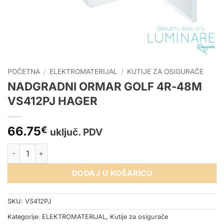
POČETNA
/
ELEKTROMATERIJAL
/
KUTIJE ZA OSIGURAČE
NADGRADNI ORMAR GOLF 4R-48M
VS412PJ HAGER
66.75
€
uključ. PDV
NADGRADNI ORMAR GOLF 4R-48M VS412PJ HAGER količina
DODAJ U KOŠARICU
SKU:
VS412PJ
Kategorije:
ELEKTROMATERIJAL
,
Kutije za osigurače