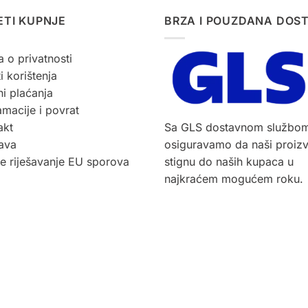
ETI KUPNJE
BRZA I POUZDANA DOS
a o privatnosti
i korištenja
i plaćanja
macije i povrat
akt
Sa GLS dostavnom službo
ava
osiguravamo da naši proiz
ne riješavanje EU sporova
stignu do naših kupaca u
najkraćem mogućem roku.