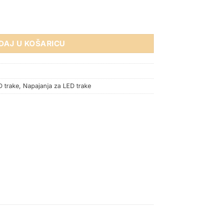
P67 PREMIUM količina
DAJ U KOŠARICU
D trake
,
Napajanja za LED trake