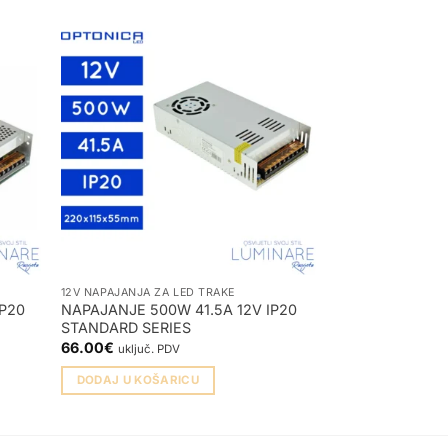
12V NAPAJANJA ZA LED TRAKE
12V NAPAJANJA ZA
IP20
NAPAJANJE 500W 41.5A 12V IP20
NAPAJANJE 18W 
STANDARD SERIES
UTIKAČEM
66.00
€
7.00
€
uključ. PDV
uključ. PDV
DODAJ U KOŠARICU
DODAJ U KOŠA