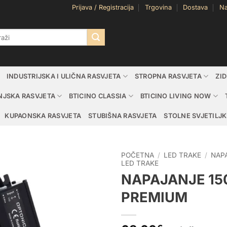
Prijava / Registracija
Trgovina
Dostava
Na
i:
INDUSTRIJSKA I ULIČNA RASVJETA
STROPNA RASVJETA
ZI
NJSKA RASVJETA
BTICINO CLASSIA
BTICINO LIVING NOW
KUPAONSKA RASVJETA
STUBIŠNA RASVJETA
STOLNE SVJETILJK
POČETNA
/
LED TRAKE
/
NAP
LED TRAKE
NAPAJANJE 150
PREMIUM