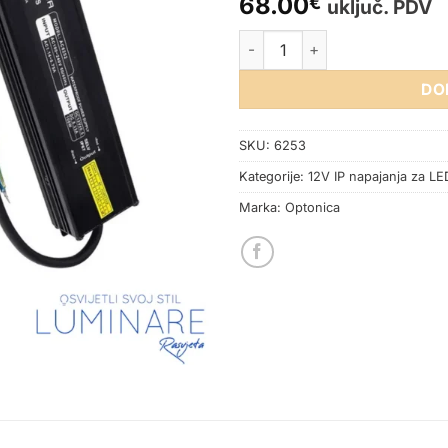
68.00
€
uključ. PDV
NAPAJANJE 150W 12.5A 12V I
DO
SKU:
6253
Kategorije:
12V IP napajanja za LE
Marka:
Optonica