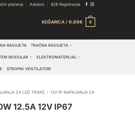
čini plaćanja
Katalozi
B2B Registracija
KOŠARICA /
0.00
€
0
DNA RASVJETA
TRAČNA RASVJETA
TEM MODULAR
ELEKTROMATERIJAL
E
STROPNI VENTILATORI
AJANJA ZA LED TRAKE
/
12V IP NAPAJANJA ZA
W 12.5A 12V IP67