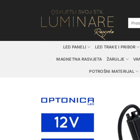
Skip
to
content
Pretraž
LED PANELI
LED TRAKE I PRIBOR
MAGNETNA RASVJETA
ŽARULJE
VA
POTROŠNI MATERIJAL