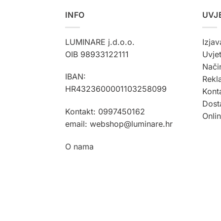
INFO
UVJ
LUMINARE j.d.o.o.
Izjav
OIB 98933122111
Uvjet
Način
IBAN:
Rekla
HR4323600001103258099
Kont
Dost
Kontakt: 0997450162
Onli
email: webshop@luminare.hr
O nama