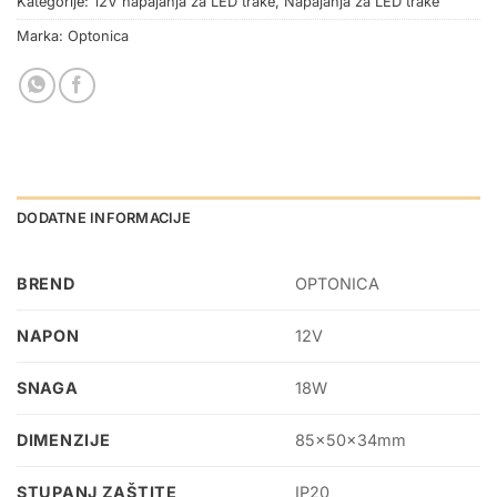
Kategorije:
12V napajanja za LED trake
,
Napajanja za LED trake
Marka:
Optonica
DODATNE INFORMACIJE
BREND
OPTONICA
NAPON
12V
SNAGA
18W
DIMENZIJE
85x50x34mm
STUPANJ ZAŠTITE
IP20