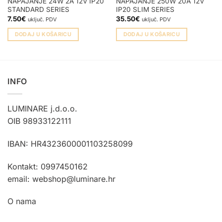
NAPAJANJE 24W 2A 12V IP20
NAPAJANJE 250W 20A 12V
STANDARD SERIES
IP20 SLIM SERIES
7.50
€
35.50
€
uključ. PDV
uključ. PDV
DODAJ U KOŠARICU
DODAJ U KOŠARICU
INFO
LUMINARE j.d.o.o.
OIB 98933122111
IBAN: HR4323600001103258099
Kontakt: 0997450162
email: webshop@luminare.hr
O nama