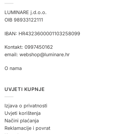
LUMINARE j.d.o.o.
OIB 98933122111
IBAN: HR4323600001103258099
Kontakt: 0997450162
email: webshop@luminare.hr
O nama
UVJETI KUPNJE
Izjava o privatnosti
Uvjeti korištenja
Načini plaćanja
Reklamacije i povrat