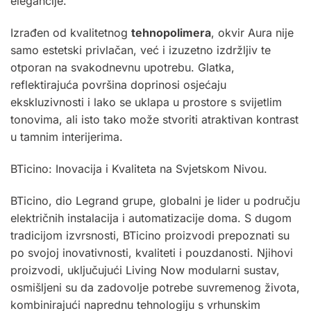
elegancije.
Izrađen od kvalitetnog
tehnopolimera
, okvir Aura nije
samo estetski privlačan, već i izuzetno izdržljiv te
otporan na svakodnevnu upotrebu. Glatka,
reflektirajuća površina doprinosi osjećaju
ekskluzivnosti i lako se uklapa u prostore s svijetlim
tonovima, ali isto tako može stvoriti atraktivan kontrast
u tamnim interijerima.
BTicino: Inovacija i Kvaliteta na Svjetskom Nivou.
BTicino, dio Legrand grupe, globalni je lider u području
električnih instalacija i automatizacije doma. S dugom
tradicijom izvrsnosti, BTicino proizvodi prepoznati su
po svojoj inovativnosti, kvaliteti i pouzdanosti. Njihovi
proizvodi, uključujući Living Now modularni sustav,
osmišljeni su da zadovolje potrebe suvremenog života,
kombinirajući naprednu tehnologiju s vrhunskim