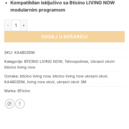
Kompatibilan isključivo sa Bticino LIVING NOW
modularnim programom
OKVIR BTICINO LIVING NOW AURA 3M količina
DODAJ U KOŠARICU
SKU:
KA4803DM
Kategorije:
BTICINO LIVING NOW
,
Tehnopolimer
,
Ukrasni okviri
bticino living now
Oznaka:
bticino living now
,
bticino living now ukrasni okvir
,
KA4803DM
,
living now okvir
,
ukrasni okvir 3M
Marka:
BTicino