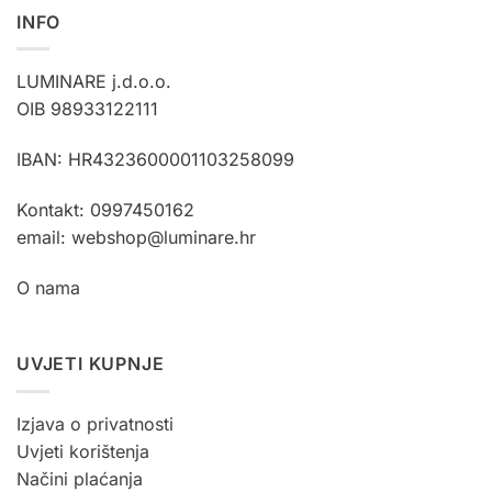
INFO
LUMINARE j.d.o.o.
OIB 98933122111
IBAN: HR4323600001103258099
Kontakt: 0997450162
email: webshop@luminare.hr
O nama
UVJETI KUPNJE
Izjava o privatnosti
Uvjeti korištenja
Načini plaćanja