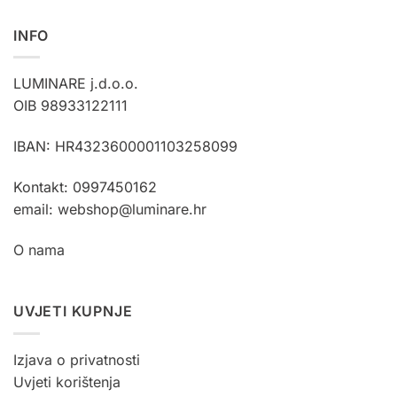
INFO
LUMINARE j.d.o.o.
OIB 98933122111
IBAN: HR4323600001103258099
Kontakt: 0997450162
email: webshop@luminare.hr
O nama
UVJETI KUPNJE
Izjava o privatnosti
Uvjeti korištenja