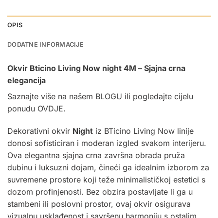
OPIS
DODATNE INFORMACIJE
Okvir Bticino Living Now night 4M – Sjajna crna
elegancija
Saznajte više na našem
BLOGU
ili pogledajte cijelu
ponudu
OVDJE.
Dekorativni okvir
Night
iz BTicino Living Now linije
donosi sofisticiran i moderan izgled svakom interijeru.
Ova elegantna sjajna crna završna obrada pruža
dubinu i luksuzni dojam, čineći ga idealnim izborom za
suvremene prostore koji teže minimalističkoj estetici s
dozom profinjenosti. Bez obzira postavljate li ga u
stambeni ili poslovni prostor, ovaj okvir osigurava
vizualnu usklađenost i savršenu harmoniju s ostalim