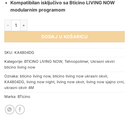
Kompatibilan isključivo sa Bticino LIVING NOW
modularnim programom
OKVIR BTICINO LIVING NOW NIGHT 4M količina
DODAJ U KOŠARICU
SKU:
KA4804DG
Kategorije:
BTICINO LIVING NOW
,
Tehnopolimer
,
Ukrasni okviri
bticino living now
Oznaka:
bticino living now
,
bticino living now ukrasni okvir
,
KA4804DG
,
living now night
,
living now okvir
,
living now sjajno crni
,
ukrasni okvir 4M
Marka:
BTicino