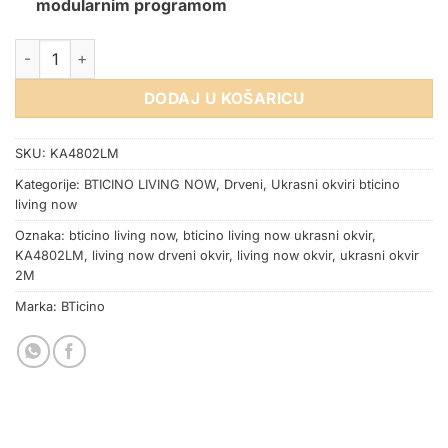
modularnim programom
OKVIR BTICINO LIVING NOW OAK 2M količina
DODAJ U KOŠARICU
SKU:
KA4802LM
Kategorije:
BTICINO LIVING NOW
,
Drveni
,
Ukrasni okviri bticino
living now
Oznaka:
bticino living now
,
bticino living now ukrasni okvir
,
KA4802LM
,
living now drveni okvir
,
living now okvir
,
ukrasni okvir
2M
Marka:
BTicino