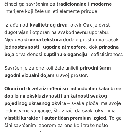
čineći ga savršenim za
tradicionalne
i
moderne
interijere koji žele unijeti elemente prirode.
Izrađen od
kvalitetnog drva
, okvir Oak je čvrst,
dugotrajan i otporan na svakodnevnu uporabu.
Njegova
drvena tekstura
dodaje prostorima dašak
jednostavnosti
i
ugodne atmosfere
, dok
prirodna
boja
drva donosi
suptilnu eleganciju
i sofisticiranost.
Savršen je za one koji žele unijeti
prirodni šarm
i
ugodni vizualni dojam
u svoj prostor.
Okviri od drveta izrađeni su individualno kako bi se
dobilo na ekskluzivnosti i unikatnosti svakog
pojedinog ukrasnog okvira
– svaka ploča ima svoje
jedinstvene varijacije, što znači da svaki okvir ima
vlastiti karakter
i
autentičan premium izgled
. To ga
čini savršenim izborom za one koji traže nešto