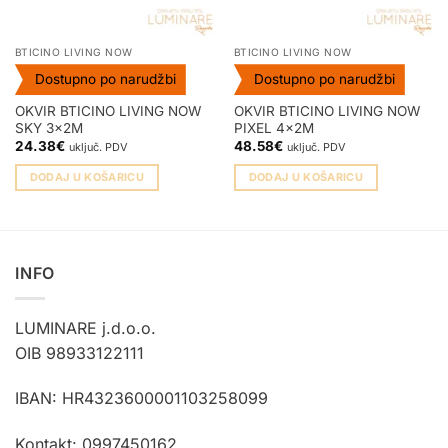
BTICINO LIVING NOW
BTICINO LIVING NOW
Dostupno po narudžbi
Dostupno po narudžbi
OKVIR BTICINO LIVING NOW
OKVIR BTICINO LIVING NOW
SKY 3x2M
PIXEL 4x2M
24.38
€
48.58
€
uključ. PDV
uključ. PDV
DODAJ U KOŠARICU
DODAJ U KOŠARICU
INFO
LUMINARE j.d.o.o.
OIB 98933122111
IBAN: HR4323600001103258099
Kontakt: 0997450162