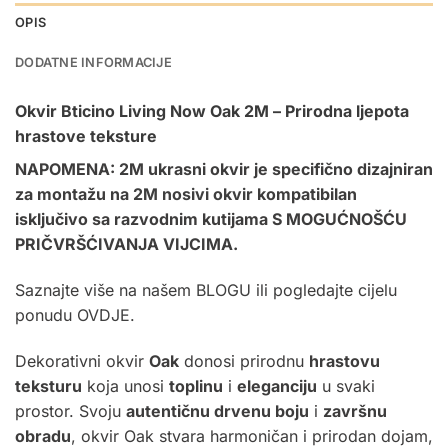
OPIS
DODATNE INFORMACIJE
Okvir Bticino Living Now Oak 2M – Prirodna ljepota
hrastove teksture
NAPOMENA: 2M ukrasni okvir je specifično dizajniran
za montažu na
2M nosivi okvir
kompatibilan
isključivo sa razvodnim kutijama S MOGUĆNOŠĆU
PRIČVRŠĆIVANJA VIJCIMA.
Saznajte više na našem
BLOGU
ili pogledajte cijelu
ponudu
OVDJE.
Dekorativni okvir
Oak
donosi prirodnu
hrastovu
teksturu
koja unosi
toplinu
i
eleganciju
u svaki
prostor. Svoju
autentičnu drvenu boju
i
završnu
obradu
, okvir Oak stvara harmoničan i prirodan dojam,