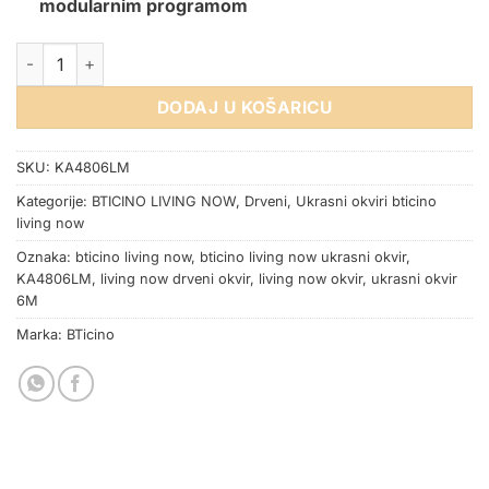
modularnim programom
OKVIR BTICINO LIVING NOW OAK 6M količina
DODAJ U KOŠARICU
SKU:
KA4806LM
Kategorije:
BTICINO LIVING NOW
,
Drveni
,
Ukrasni okviri bticino
living now
Oznaka:
bticino living now
,
bticino living now ukrasni okvir
,
KA4806LM
,
living now drveni okvir
,
living now okvir
,
ukrasni okvir
6M
Marka:
BTicino