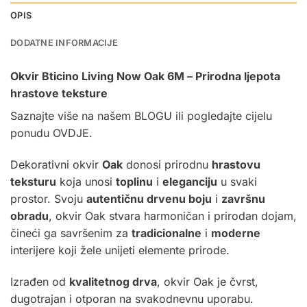
OPIS
DODATNE INFORMACIJE
Okvir Bticino Living Now Oak 6M – Prirodna ljepota
hrastove teksture
Saznajte više na našem
BLOGU
ili pogledajte cijelu
ponudu
OVDJE.
Dekorativni okvir
Oak
donosi prirodnu
hrastovu
teksturu
koja unosi
toplinu
i
eleganciju
u svaki
prostor. Svoju
autentičnu drvenu boju
i
završnu
obradu
, okvir Oak stvara harmoničan i prirodan dojam,
čineći ga savršenim za
tradicionalne
i
moderne
interijere koji žele unijeti elemente prirode.
Izrađen od
kvalitetnog drva
, okvir Oak je čvrst,
dugotrajan i otporan na svakodnevnu uporabu.