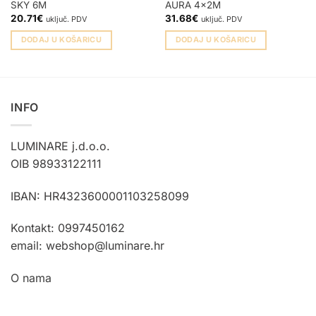
SKY 6M
AURA 4x2M
20.71
€
31.68
€
uključ. PDV
uključ. PDV
DODAJ U KOŠARICU
DODAJ U KOŠARICU
INFO
LUMINARE j.d.o.o.
OIB 98933122111
IBAN: HR4323600001103258099
Kontakt: 0997450162
email: webshop@luminare.hr
O nama