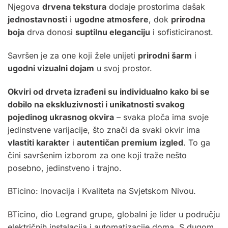
Njegova
drvena tekstura
dodaje prostorima dašak
jednostavnosti
i
ugodne atmosfere
, dok
prirodna
boja
drva donosi
suptilnu eleganciju
i sofisticiranost.
Savršen je za one koji žele unijeti
prirodni šarm
i
ugodni vizualni dojam
u svoj prostor.
Okviri od drveta izrađeni su individualno kako bi se
dobilo na ekskluzivnosti i unikatnosti svakog
pojedinog ukrasnog okvira
– svaka ploča ima svoje
jedinstvene varijacije, što znači da svaki okvir ima
vlastiti karakter
i
autentičan premium izgled
. To ga
čini savršenim izborom za one koji traže nešto
posebno, jedinstveno i trajno.
BTicino: Inovacija i Kvaliteta na Svjetskom Nivou.
BTicino, dio Legrand grupe, globalni je lider u području
električnih instalacija i automatizacije doma. S dugom