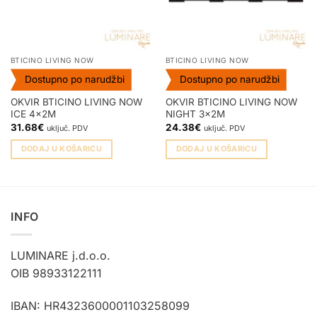
BTICINO LIVING NOW
BTICINO LIVING NOW
Dostupno po narudžbi
Dostupno po narudžbi
OKVIR BTICINO LIVING NOW
OKVIR BTICINO LIVING NOW
ICE 4x2M
NIGHT 3x2M
31.68
€
24.38
€
uključ. PDV
uključ. PDV
DODAJ U KOŠARICU
DODAJ U KOŠARICU
INFO
LUMINARE j.d.o.o.
OIB 98933122111
IBAN: HR4323600001103258099