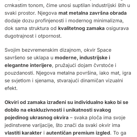
crnkastim tonom, čime unosi suptilan industrijski štih u
svaki prostor. Njegova
mat metalna završna obrada
dodaje dozu profinjenosti i modernog minimalizma,
dok sama struktura od
kvalitetnog zamaka
osigurava
dugotrajnost i otpornost.
Svojim bezvremenskim dizajnom, okvir Space
savršeno se uklapa u
moderne, industrijske i
elegantne interijere
, pružajući dojam čvrstoće i
pouzdanosti. Njegova metalna površina, iako mat, igra
se svjetlom i sjenama, stvarajući dinamičan vizualni
efekt.
Okviri od zamaka izrađeni su individualno kako bi se
dobilo na ekskluzivnosti i unikatnosti svakog
pojedinog ukrasnog okvira
– svaka ploča ima svoje
jedinstvene varijacije, što znači da svaki okvir ima
vlastiti karakter
i
autentičan premium izgled
. To ga