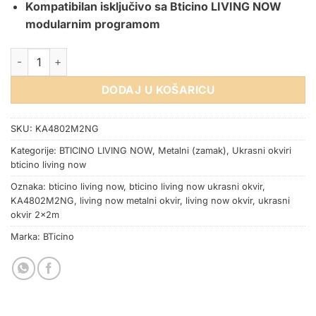
Kompatibilan isključivo sa Bticino LIVING NOW
modularnim programom
OKVIR BTICINO LIVING NOW SPACE 2x2M količina
DODAJ U KOŠARICU
SKU:
KA4802M2NG
Kategorije:
BTICINO LIVING NOW
,
Metalni (zamak)
,
Ukrasni okviri
bticino living now
Oznaka:
bticino living now
,
bticino living now ukrasni okvir
,
KA4802M2NG
,
living now metalni okvir
,
living now okvir
,
ukrasni
okvir 2x2m
Marka:
BTicino