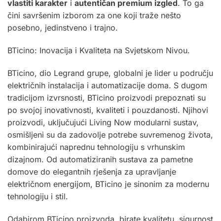
vlastiti karakter
i
autentičan premium izgled
. To ga
čini savršenim izborom za one koji traže nešto
posebno, jedinstveno i trajno.
BTicino: Inovacija i Kvaliteta na Svjetskom Nivou.
BTicino, dio Legrand grupe, globalni je lider u području
električnih instalacija i automatizacije doma. S dugom
tradicijom izvrsnosti, BTicino proizvodi prepoznati su
po svojoj inovativnosti, kvaliteti i pouzdanosti. Njihovi
proizvodi, uključujući Living Now modularni sustav,
osmišljeni su da zadovolje potrebe suvremenog života,
kombinirajući naprednu tehnologiju s vrhunskim
dizajnom. Od automatiziranih sustava za pametne
domove do elegantnih rješenja za upravljanje
električnom energijom, BTicino je sinonim za modernu
tehnologiju i stil.
Odabirom BTicino proizvoda, birate kvalitetu, sigurnost