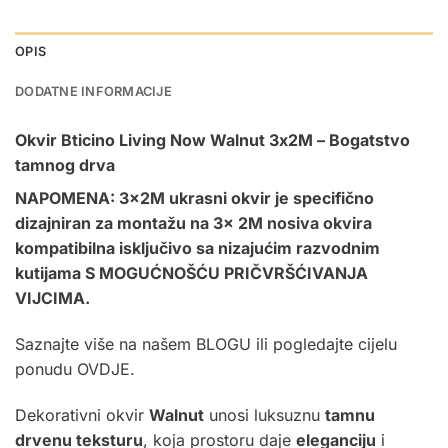
OPIS
DODATNE INFORMACIJE
Okvir Bticino Living Now Walnut 3x2M – Bogatstvo
tamnog drva
NAPOMENA: 3x2M ukrasni okvir je specifično
dizajniran za montažu na 3x
2M nosiva okvira
kompatibilna isključivo sa nizajućim razvodnim
kutijama S MOGUĆNOŠĆU PRIČVRŠĆIVANJA
VIJCIMA.
Saznajte više na našem
BLOGU
ili pogledajte cijelu
ponudu
OVDJE.
Dekorativni okvir
Walnut
unosi luksuznu
tamnu
drvenu teksturu
, koja prostoru daje
eleganciju
i