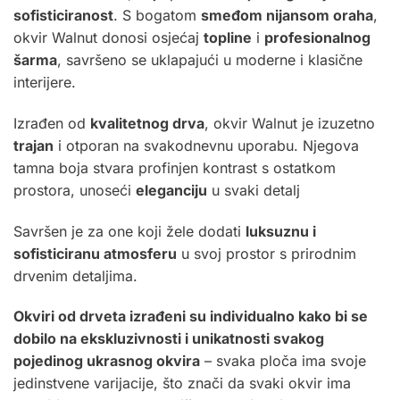
sofisticiranost
. S bogatom
smeđom nijansom oraha
,
okvir Walnut donosi osjećaj
topline
i
profesionalnog
šarma
, savršeno se uklapajući u moderne i klasične
interijere.
Izrađen od
kvalitetnog drva
, okvir Walnut je izuzetno
trajan
i otporan na svakodnevnu uporabu. Njegova
tamna boja stvara profinjen kontrast s ostatkom
prostora, unoseći
eleganciju
u svaki detalj
Savršen je za one koji žele dodati
luksuznu i
sofisticiranu atmosferu
u svoj prostor s prirodnim
drvenim detaljima.
Okviri od drveta izrađeni su individualno kako bi se
dobilo na ekskluzivnosti i unikatnosti svakog
pojedinog ukrasnog okvira
– svaka ploča ima svoje
jedinstvene varijacije, što znači da svaki okvir ima