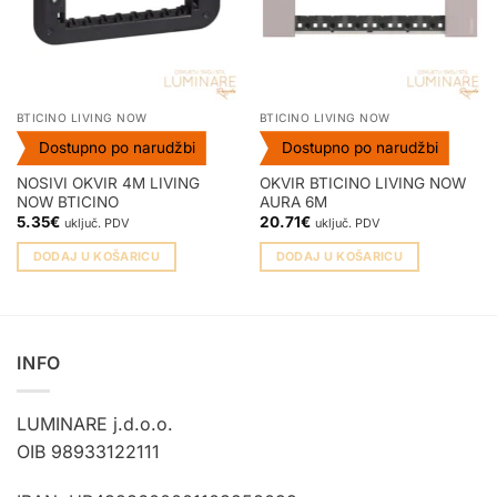
BTICINO LIVING NOW
BTICINO LIVING NOW
Dostupno po narudžbi
Dostupno po narudžbi
NOSIVI OKVIR 4M LIVING
OKVIR BTICINO LIVING NOW
NOW BTICINO
AURA 6M
5.35
€
20.71
€
uključ. PDV
uključ. PDV
DODAJ U KOŠARICU
DODAJ U KOŠARICU
INFO
LUMINARE j.d.o.o.
OIB 98933122111