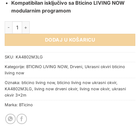
Kompatibilan isključivo sa Bticino LIVING NOW
modularnim programom
OKVIR BTICINO LIVING NOW WALNUT 3x2M količina
DODAJ U KOŠARICU
SKU:
KA4802M3LG
Kategorije:
BTICINO LIVING NOW
,
Drveni
,
Ukrasni okviri bticino
living now
Oznaka:
bticino living now
,
bticino living now ukrasni okvir
,
KA4802M3LG
,
living now drveni okvir
,
living now okvir
,
ukrasni
okvir 3x2m
Marka:
BTicino