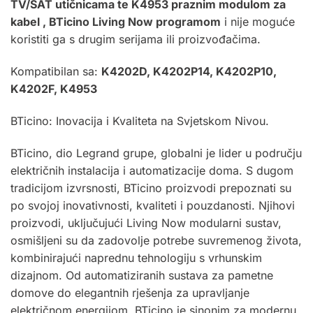
TV/SAT utičnicama te K4953 praznim modulom za
kabel ,
BTicino Living Now programom
i nije moguće
koristiti ga s drugim serijama ili proizvođačima.
Kompatibilan sa:
K4202D, K4202P14, K4202P10,
K4202F, K4953
BTicino: Inovacija i Kvaliteta na Svjetskom Nivou.
BTicino, dio Legrand grupe, globalni je lider u području
električnih instalacija i automatizacije doma. S dugom
tradicijom izvrsnosti, BTicino proizvodi prepoznati su
po svojoj inovativnosti, kvaliteti i pouzdanosti. Njihovi
proizvodi, uključujući Living Now modularni sustav,
osmišljeni su da zadovolje potrebe suvremenog života,
kombinirajući naprednu tehnologiju s vrhunskim
dizajnom. Od automatiziranih sustava za pametne
domove do elegantnih rješenja za upravljanje
električnom energijom, BTicino je sinonim za modernu