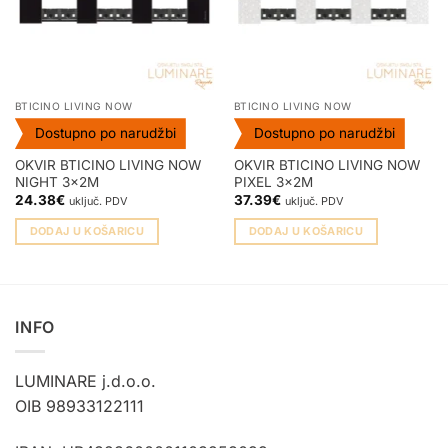
BTICINO LIVING NOW
BTICINO LIVING NOW
Dostupno po narudžbi
Dostupno po narudžbi
OKVIR BTICINO LIVING NOW
OKVIR BTICINO LIVING NOW
NIGHT 3x2M
PIXEL 3x2M
24.38
€
37.39
€
uključ. PDV
uključ. PDV
DODAJ U KOŠARICU
DODAJ U KOŠARICU
INFO
LUMINARE j.d.o.o.
OIB 98933122111