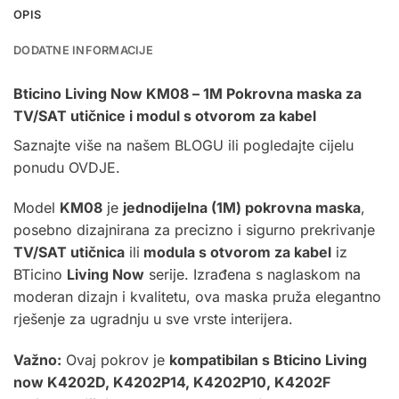
OPIS
DODATNE INFORMACIJE
Bticino Living Now KM08 – 1M Pokrovna maska za
TV/SAT utičnice i modul s otvorom za kabel
Saznajte više na našem
BLOGU
ili pogledajte cijelu
ponudu
OVDJE.
Model
KM08
je
jednodijelna (1M) pokrovna maska
,
posebno dizajnirana za precizno i sigurno prekrivanje
TV/SAT utičnica
ili
modula s otvorom za kabel
iz
BTicino
Living Now
serije. Izrađena s naglaskom na
moderan dizajn i kvalitetu, ova maska pruža elegantno
rješenje za ugradnju u sve vrste interijera.
Važno:
Ovaj pokrov je
kompatibilan s Bticino Living
now K4202D, K4202P14, K4202P10, K4202F