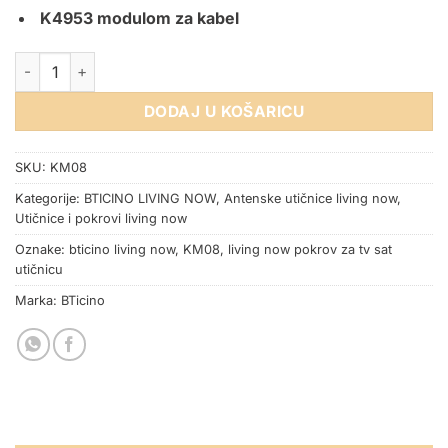
K4953 modulom za kabel
POKROV ZA TV UTIČNICU 1M PIJESAK BTICINO LIVING NOW ko
DODAJ U KOŠARICU
SKU:
KM08
Kategorije:
BTICINO LIVING NOW
,
Antenske utičnice living now
,
Utičnice i pokrovi living now
Oznake:
bticino living now
,
KM08
,
living now pokrov za tv sat
utičnicu
Marka:
BTicino