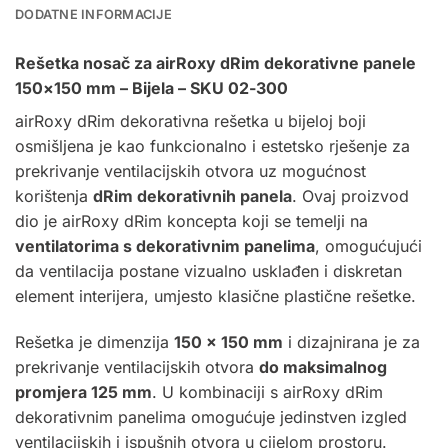
DODATNE INFORMACIJE
Rešetka nosač za airRoxy dRim dekorativne panele
150×150 mm – Bijela – SKU 02-300
airRoxy dRim dekorativna rešetka u bijeloj boji
osmišljena je kao funkcionalno i estetsko rješenje za
prekrivanje ventilacijskih otvora uz mogućnost
korištenja
dRim dekorativnih panela
. Ovaj proizvod
dio je airRoxy dRim koncepta koji se temelji na
ventilatorima s dekorativnim panelima
, omogućujući
da ventilacija postane vizualno usklađen i diskretan
element interijera, umjesto klasične plastične rešetke.
Rešetka je dimenzija
150 × 150 mm
i dizajnirana je za
prekrivanje ventilacijskih otvora
do maksimalnog
promjera 125 mm
. U kombinaciji s airRoxy dRim
dekorativnim panelima omogućuje jedinstven izgled
ventilacijskih i ispušnih otvora u cijelom prostoru.