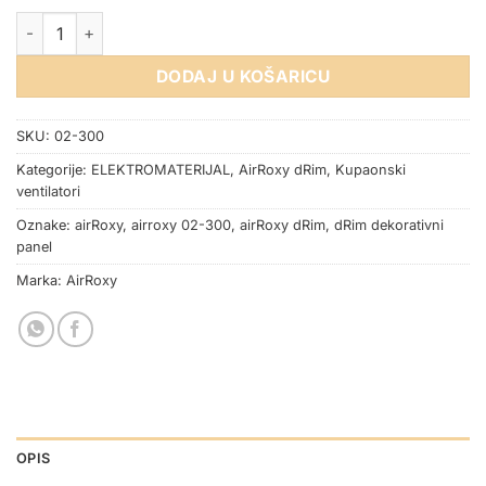
REŠETKA NOSAČ ZA dRim DEKORATIVNE PANELE BIJELA koli
DODAJ U KOŠARICU
SKU:
02-300
Kategorije:
ELEKTROMATERIJAL
,
AirRoxy dRim
,
Kupaonski
ventilatori
Oznake:
airRoxy
,
airroxy 02-300
,
airRoxy dRim
,
dRim dekorativni
panel
Marka:
AirRoxy
OPIS