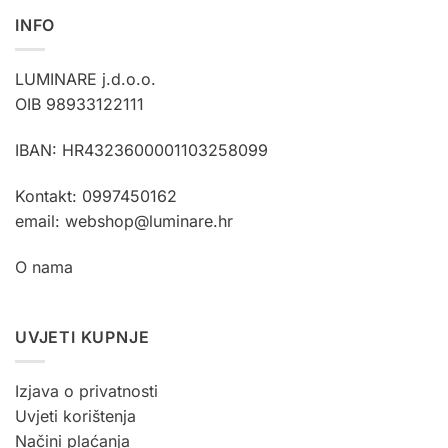
INFO
LUMINARE j.d.o.o.
OIB 98933122111
IBAN: HR4323600001103258099
Kontakt: 0997450162
email: webshop@luminare.hr
O nama
UVJETI KUPNJE
Izjava o privatnosti
Uvjeti korištenja
Načini plaćanja