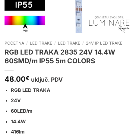
POČETNA
/
LED TRAKE
/
LED TRAKE
/
24V IP LED TRAKE
RGB LED TRAKA 2835 24V 14.4W
60SMD/m IP55 5m COLORS
48.00
€
uključ. PDV
RGB LED TRAKA
24V
60LED/m
14.4W
416lm