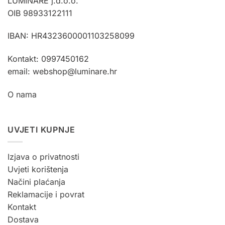
LUMINARE j.d.o.o.
mogu
mogu
OIB 98933122111
odabrati
odabrati
na
na
stranici
stranici
IBAN: HR4323600001103258099
proizvoda
proizvoda
Kontakt: 0997450162
email: webshop@luminare.hr
O nama
UVJETI KUPNJE
Izjava o privatnosti
Uvjeti korištenja
Načini plaćanja
Reklamacije i povrat
Kontakt
Dostava