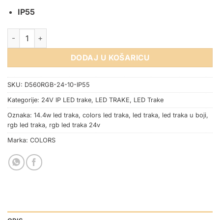
IP55
RGB LED TRAKA 2835 24V 14.4W 60SMD/m IP55 5m COLORS k
DODAJ U KOŠARICU
SKU:
D560RGB-24-10-IP55
Kategorije:
24V IP LED trake
,
LED TRAKE
,
LED Trake
Oznaka:
14.4w led traka
,
colors led traka
,
led traka
,
led traka u boji
,
rgb led traka
,
rgb led traka 24v
Marka:
COLORS