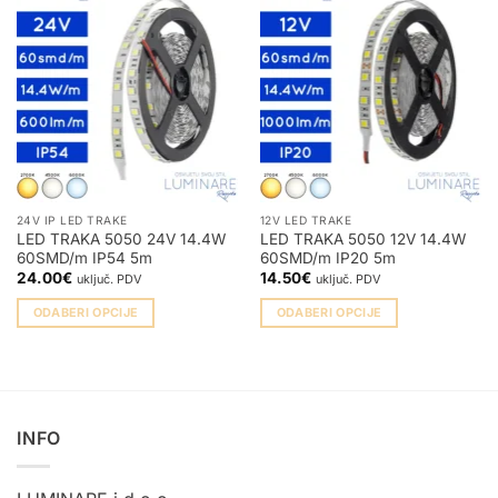
24V IP LED TRAKE
12V LED TRAKE
LED TRAKA 5050 24V 14.4W
LED TRAKA 5050 12V 14.4W
60SMD/m IP54 5m
60SMD/m IP20 5m
24.00
€
14.50
€
uključ. PDV
uključ. PDV
ODABERI OPCIJE
ODABERI OPCIJE
Ovaj
Ovaj
proizvod
proizvod
ima
ima
više
više
varijanti.
varijanti.
INFO
Opcije
Opcije
se
se